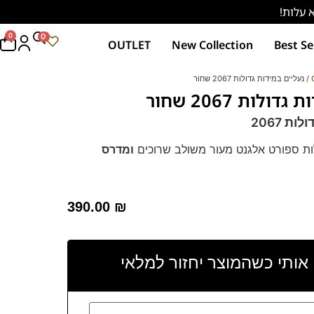
0
0
OUTLET
New Collection
Best Se
/ נעליים במידות גדולות 2067 שחור
ולות 2067 שחור
ת 2067
לות ספורט אלגנט מעור משולב שרוכים
ומדרס
 בנראות כמעט ובלתי נראית לעין.
מידה ממושכת.
390.00
₪
 אותי כשהמוצר יחזור למלאי