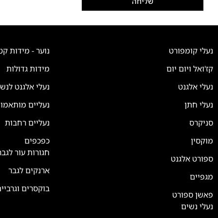
שליחה
נעלי קומפורט
נוער - מידות קט
קז'ואל ויום יום
מידות גדולות
נעלי אלגנט
נעלי אלגנט לנש
נעלי חתן
נעליים מותאמו
סניקרס
נעליים רחבות
צוות השירות
💬
נחזור אליך בהקדם
מוקסין
כפכפים
חגורות עור לגבר
ספורט אלגנט
ארנקים לגבר
מגפיים
בוקסרים וגרביי
פאשן ספורט
נעלי נשים