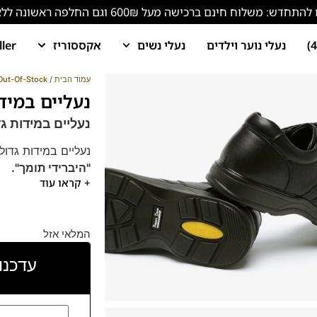
ש: משלוח חינם ברכישה מעל 600₪ וגם החלפה ראשונה ללא עלות!
נעלי נוער וילדים
נעלי נשים
אקססוריז
ller
עמוד הבית
/
Out-Of-Stock
נעליים במידות גד
נעליים במידות גדולו
נעליים במידות גדו
"היברידי תומך".
+ קראו עוד
נעלים רחבות יחסית
מומלץ להליכה וע
המלאי אזל
עדכנו