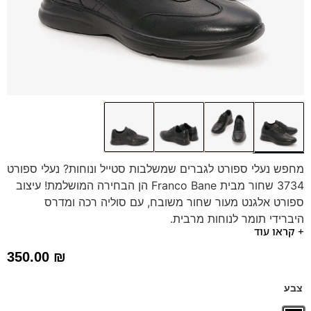
מחפש נעלי ספורט לגברים שמשלבות סטייל ונוחות? נעלי ספורט
3734 שחור מבית Franco Bane הן הבחירה המושלמת! עיצוב
ספורט אלגנט מעור שחור משובח, עם סוליה רכה ומדרס
היברידי תומך לנוחות מרבית.
+ קראו עוד
הנעליים מתאימות לכל שעות היום, בין אם לעבודה, טיול או בילוי.
הזמינו עכשיו ותיהנו מאיכות איטלקית ונוחות אמיתית!
350.00
₪
צבע