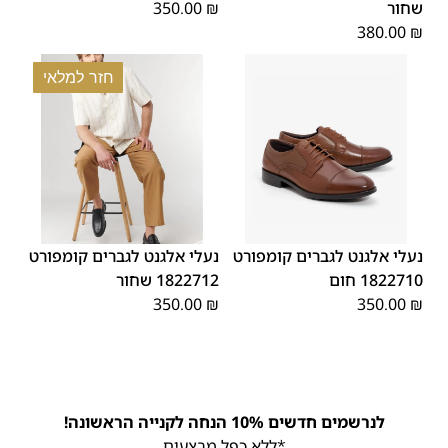
שחור
₪
350.00
380.00
₪
חזר למלאי
43
42
41
40
39
46
45
45
44
43
42
41
40
39
44
46
נעלי אלגנט לגברים קומפורט
נעלי אלגנט לגברים קומפורט
1822710 חום
1822712 שחור
350.00
₪
350.00
₪
לנרשמים חדשים 10% הנחה לקנייה הראשונה!
*ללא כפל מבצעים