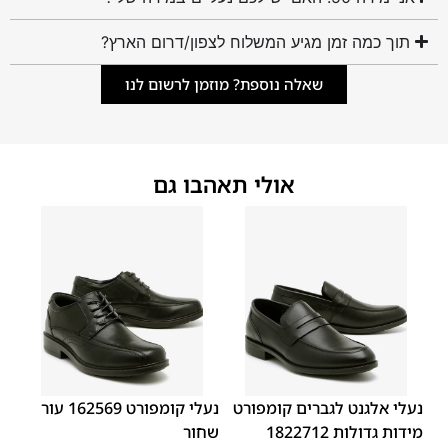
תוך כמה זמן מגיע המשלוח לצפון/דרום הארץ?
שאלה נוספת? מוזמן לרשום לנו
אולי תאהבו גם
45
44
43
42
41
40
39
46
48
47
נעלי אלגנט לגברים קומפורט
נעלי קומפורט 162569 עור
מידות גדולות 1822712
שחור