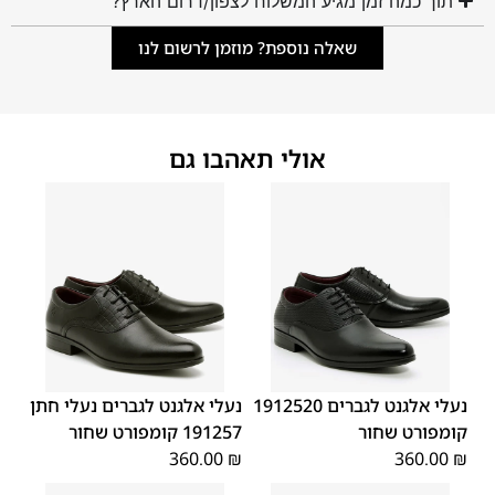
תוך כמה זמן מגיע המשלוח לצפון/דרום הארץ?
שאלה נוספת? מוזמן לרשום לנו
אולי תאהבו גם
45
44
43
42
41
40
39
45
44
43
42
41
40
39
46
46
נעלי אלגנט לגברים 1912520
נעלי אלגנט לגברים נעלי חתן
קומפורט שחור
191257 קומפורט שחור
360.00
₪
360.00
₪