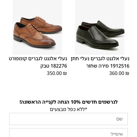
45
44
43
42
41
40
39
45
44
43
42
41
40
39
46
46
נעלי אלגנט לגברים נעלי חתן
נעלי אלגנט לגברים קומפורט
1912516 סירה שחור
182276 טבק
350.00
₪
360.00
₪
לנרשמים חדשים 10% הנחה לקנייה הראשונה!
*ללא כפל מבצעים