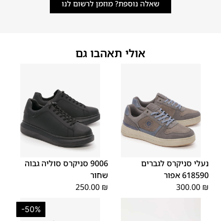
שאלה נוספת? מוזמן לרשום לנו
אולי תאהבו גם
45
44
43
42
41
40
39
46
46
45
44
43
42
41
נעלי סניקרס לגברים
9006 סניקרס סוליה גבוה
618590 אפור
שחור
250.00
₪
300.00
₪
-50%