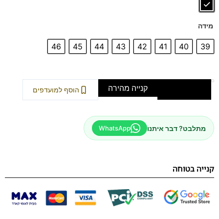
הנעליים עשויות עור רך ואיכותי,
ספידות וביטנות נושמות וסופגות
זיעה.
דגם זה מגיע גם במידה 47 לחץ כאן
מידה
46
45
44
43
42
41
40
39
קנייה מהירה
הוספה לסל
הוסף למועדפים
מתלבט? דבר איתנו
WhatsApp
קנייה בטוחה