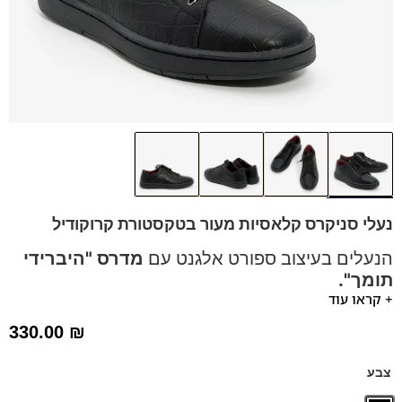
נעלי סניקרס קלאסיות מעור בטקסטורת קרוקודיל
הנעלים בעיצוב ספורט אלגנט עם
מדרס "היברידי
תומך".
+ קראו עוד
נעליי ספורט אלגנט עם סולייה סופרטיבית ומודרנית
מתאימות
330.00
₪
לעמידה ממושכת.
מתאים לג'ינס ליום יום או לערב עם מכנס אלגנט.
צבע
נעלים נוחות במיוחד – מקולקציית ה
קומפורט
של פרנקו בן