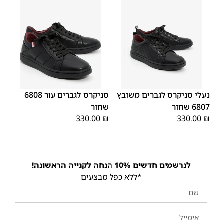
45
44
43
42
41
40
39
45
44
43
42
41
40
39
46
46
נעלי סניקרס לגברים משובץ
סניקרס לגברים עור 6808
6807 שחור
שחור
330.00
₪
330.00
₪
לנרשמים חדשים 10% הנחה לקנייה הראשונה!
*ללא כפל מבצעים