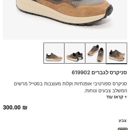
סניקרס לגברים 619902
סניקרס ספורטיבי אופנתיות וקלות מעוצבות בסטייל מרשים
המשלב צבעים ונוחות.
+ קראו עוד
הסניקרס משולב בסוליה קלה ומדרס נשלף.
*תיתכן סטייה של עד טון אחד בגוון הדגם.
300.00
₪
מותג: SJ | נעליים טבעוניות | חומרים ממוחזרים
צבע