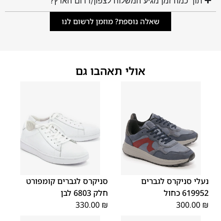
תוך כמה זמן מגיע המשלוח לצפון/דרום הארץ?
שאלה נוספת? מוזמן לרשום לנו
אולי תאהבו גם
46
44
43
42
41
40
39
45
46
45
44
43
42
41
40
נעלי סניקרס לגברים
סניקרס לגברים קומפורט
619952 כחול
חלק 6803 לבן
330.00
₪
300.00
₪