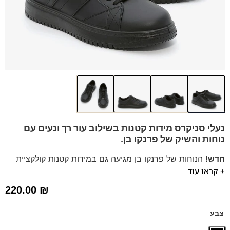
נעלי סניקרס מידות קטנות בשילוב עור רך ונעים עם
נוחות והשיק של פרנקו בן.
חדש!
הנוחות של פרנקו בן מגיעה גם במידות קטנות קולקציית
+ קראו עוד
נוער במידות 30-40
סניקרס מעור עם מדרס היברידי נשלף, מתאים ליום יום וגם
220.00
₪
לחליפות וערב.
דגם זה מגיע גם במידות 30-34 לחץ כאן
צבע