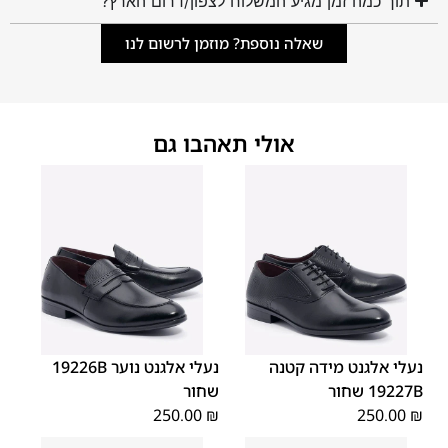
תוך כמה זמן מגיע המשלוח לצפון/דרום הארץ?
שאלה נוספת? מוזמן לרשום לנו
אולי תאהבו גם
40
39
38
37
36
35
40
39
38
37
36
35
נעלי אלגנט מידה קטנה
נעלי אלגנט נוער 19226B
19227B שחור
שחור
250.00
₪
250.00
₪