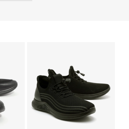
41
40
39
48
47