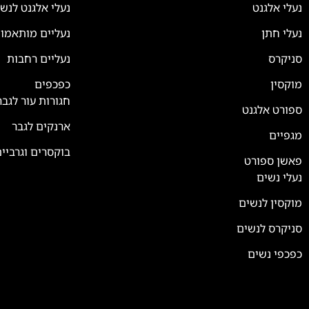
נעלי אלגנט
נעלי אלגנט לנש
נעלי חתן
נעליים מותאמו
סניקרס
נעליים רחבות
צוות השירות
💬
נחזור אליך בהקדם
מוקסין
כפכפים
חגורות עור לגבר
ספורט אלגנט
ארנקים לגבר
מגפיים
בוקסרים וגרביי
פאשן ספורט
נעלי נשים
מוקסין לנשים
סניקרס לנשים
כפכפי נשים