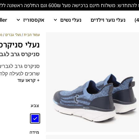
ש: משלוח חינם ברכישה מעל 600₪ וגם החלפה ראשונה ללא עלות!
נעלי נוער וילדים
נעלי נשים
אקססוריז
ller
עמוד הבית
/
נעלי גברים
/
נע
נעלי סניקרס גרב 423
סניקרס גרב לגבר
סניקרס גרב לגברים
שרוכים לנעילה קלה 
+ קראו עוד
עם נוחות שמתאימה 
צבע
מידה