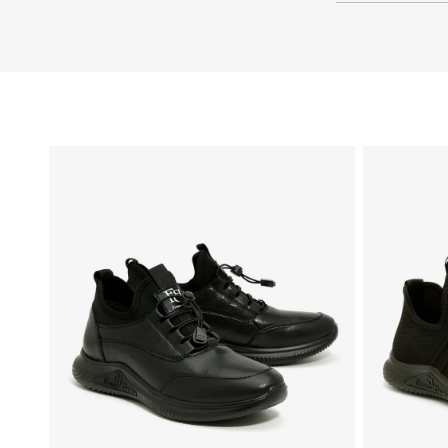
48
47