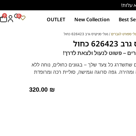
0
0
OUTLET
New Collection
Best Se
לי ספורט לגברים
/ נעלי סניקרס גרב 626423 כחול
626 כחול
ים – פשוט לנעול ולצאת לדרך!
 שתשדרג כל צעד שלך – בגוונים כחולים, נוחה ללא
ומהירה. גפה סרוגה וגמישה, סוליית רכה ומרופדת
לכל יום.
נעליים טבעוניות.
320.00
₪