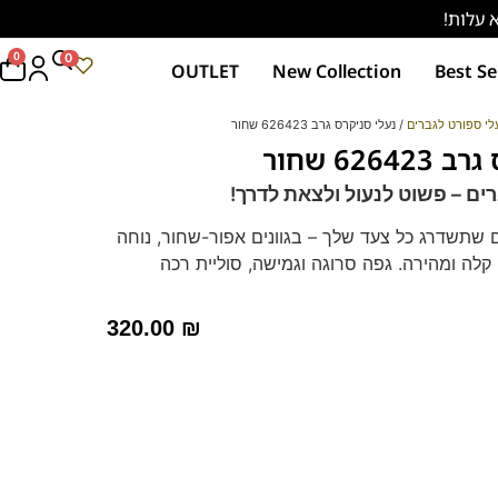
0
0
OUTLET
New Collection
Best Se
לי ספורט לגברים
/ נעלי סניקרס גרב 626423 שחור
626 שחור
ים – פשוט לנעול ולצאת לדרך!
 שתשדרג כל צעד שלך – בגוונים אפור-שחור, נוחה
קלה ומהירה. גפה סרוגה וגמישה, סוליית רכה
מתאימה לכל יום. נעליים טבעוניות.
320.00
₪