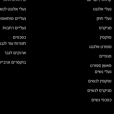
נעלי אלגנט
נעלי אלגנט לנש
נעלי חתן
נעליים מותאמו
סניקרס
נעליים רחבות
צוות השירות
💬
נחזור אליך בהקדם
מוקסין
כפכפים
חגורות עור לגבר
ספורט אלגנט
ארנקים לגבר
מגפיים
בוקסרים וגרביי
פאשן ספורט
נעלי נשים
מוקסין לנשים
סניקרס לנשים
כפכפי נשים