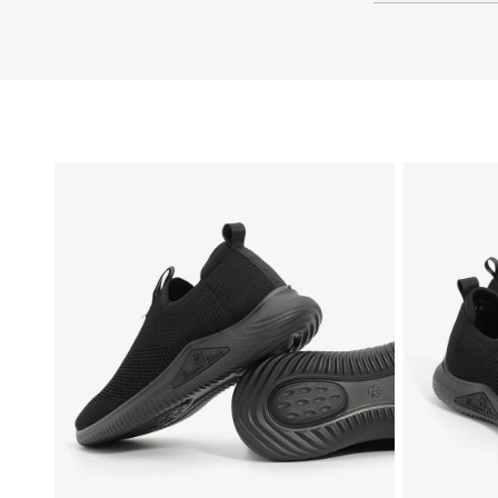
46
45
44
43
42
41
40
39