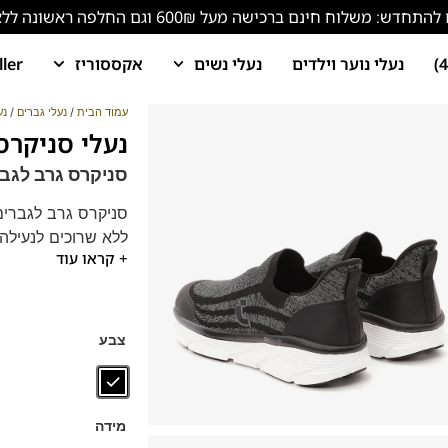
ש: משלוח חינם ברכישה מעל 600₪ וגם החלפה ראשונה ללא עלות!
נעלי נוער וילדים
נעלי נשים
אקססוריז
ller
עמוד הבית
/
נעלי גברים
/
נע
נעלי סניקרס גרב 423
סניקרס גרב לגבר
סניקרס גרב לגברים
ללא שרוכים לנעילה 
+ קראו עוד
ומרופדת עם נוחות ש
צבע
מידה