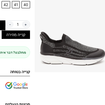
42
41
40
-
+
ה
קנייה מהירה
מתלבט? דבר איתנ
קנייה בטוחה
תכונות הנעליים