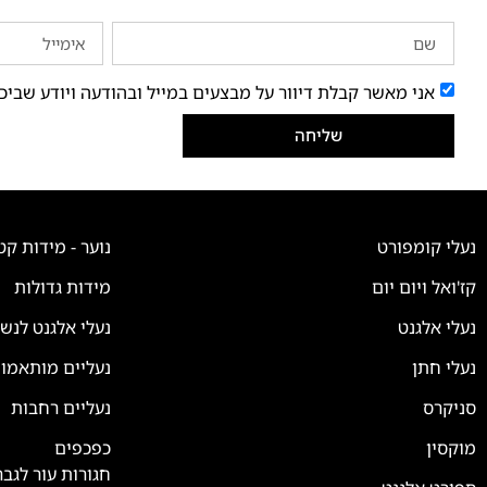
אני מאשר קבלת דיוור על מבצעים במייל ובהודעה ויודע שביכ
שליחה
נעלי קומפורט
נוער - מידות קט
קז'ואל ויום יום
מידות גדולות
נעלי אלגנט
נעלי אלגנט לנש
נעלי חתן
נעליים מותאמו
סניקרס
נעליים רחבות
צוות השירות
💬
נחזור אליך בהקדם
מוקסין
כפכפים
חגורות עור לגבר