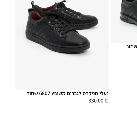
46
45
44
43
42
41
40
39
נעלי סניקרס לגברים משובץ 6807 שחור
330.00
₪