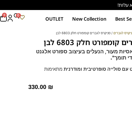
0
0
OUTLET
New Collection
Best Se
יקרס לגברים
/ סניקרס לגברים קומפורט חלק 6803 לבן
קומפורט חלק 6803 לבן
סיות מעור, הנעלים בעיצוב ספורט אלגנט
י תומך".
 עם סולייה סופרטיבית ומודרנית
מתאימות
עלי חתן!
330.00
₪
יום או לערב עם מכנס אלגנט.
 – מקולקציית ה
קומפורט
של פרנקו בן
רך ואיכותי,
ספידות וביטנות נושמות וסופגות זיעה.