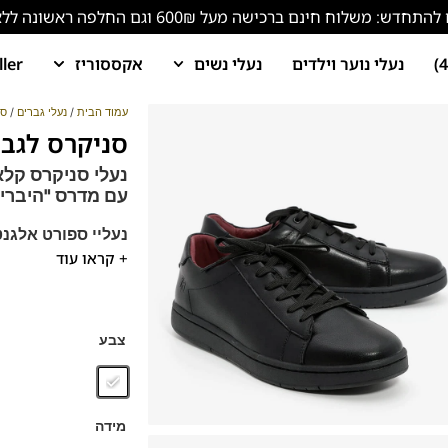
ש: משלוח חינם ברכישה מעל 600₪ וגם החלפה ראשונה ללא עלות!
נעלי נוער וילדים
נעלי נשים
אקססוריז
ller
עמוד הבית
/
נעלי גברים
/
סנ
סניקרס לגברים 
נעלי סניקרס קלא
עם
מדרס "היבריד
נעליי ספורט אלגנט
+ קראו עוד
לעמידה ממושכת.
המומלצות שלנו כנ
מתאים לג'ינס ליום 
נעלים נוחות במיוחד
צבע
הנעליים עשויות עור 
מידה