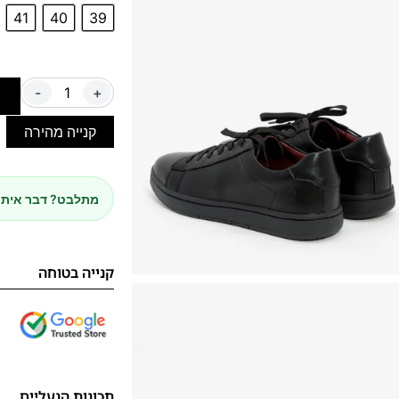
41
40
39
-
+
ה
קנייה מהירה
מתלבט? דבר איתנ
קנייה בטוחה
תכונות הנעליים