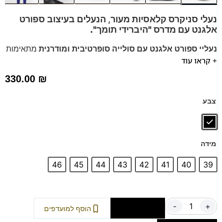
נעלי סניקרס קלאסיות מעור, הנעלים בעיצוב ספורט
אלגנט עם
מדרס "היברידי תומך".
נעליי ספורט אלגנט עם סולייה סופרטיבית ומודרנית
מתאימות
+ קראו עוד
לעמידה ממושכת.
המומלצות שלנו כנעלי חתן!
330.00
₪
מתאים לג'ינס ליום יום או לערב עם מכנס אלגנט.
נעלים נוחות במיוחד – מקולקציית ה
קומפורט
של פרנקו בן
צבע
הנעליים עשויות עור רך ואיכותי,
ספידות וביטנות נושמות וסופגות
זיעה.
מידה
46
45
44
43
42
41
40
39
-
+
הוספה לסל
הוסף למועדפים