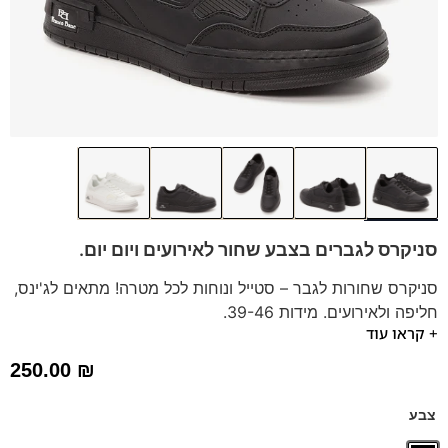
סניקרס לגברים בצבע שחור לאירועים ויום יום.
סניקרס שחורות לגבר – סטייל ונוחות לכל מטרה! מתאים לג'ינס,
חליפה ולאירועים. מידות 39-46.
+ קראו עוד
סניקרס לגברים
במראה אלגנטי ונוח בשילוב שרוכים אלסטיים
לנעילה קלה ונוחה.
250.00
₪
הסניקרס של פרנקו בן מגיעות עם מדרס (נשלף) לנוחות מירבית.
נעליים טבעוניות
צבע