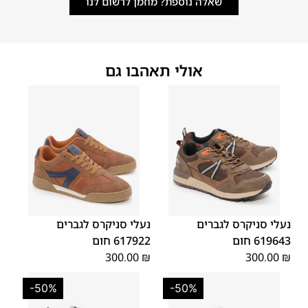
שאלה נוספת? מוזמן לרשום לנו
אולי תאהבו גם
46
45
44
43
42
41
40
46
45
44
43
42
41
נעלי סניקרס לגברים
נעלי סניקרס לגברים
619643 חום
617922 חום
300.00
₪
300.00
₪
-50%
-50%