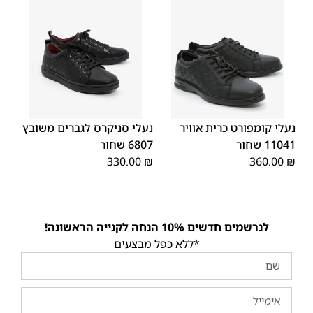
45
44
43
42
41
40
39
45
44
43
42
41
40
39
46
46
נעלי קומפורט כרית אוויר
נעלי סניקרס לגברים משובץ
11041 שחור
6807 שחור
330.00
₪
360.00
₪
לנרשמים חדשים 10% הנחה לקנייה הראשונה!
*ללא כפל מבצעים