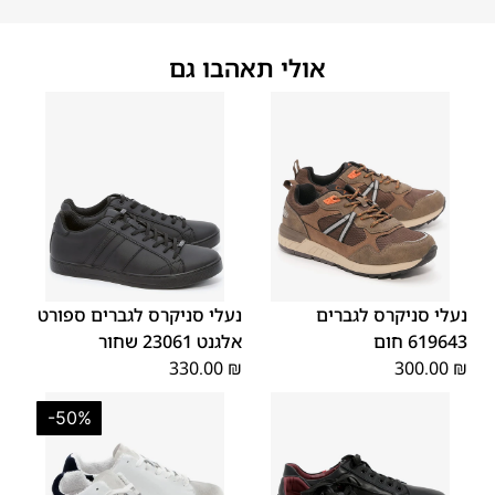
אולי תאהבו גם
45
44
43
42
41
40
39
46
46
45
44
43
42
41
נעלי סניקרס לגברים
נעלי סניקרס לגברים ספורט
619643 חום
אלגנט 23061 שחור
330.00
₪
300.00
₪
-50%