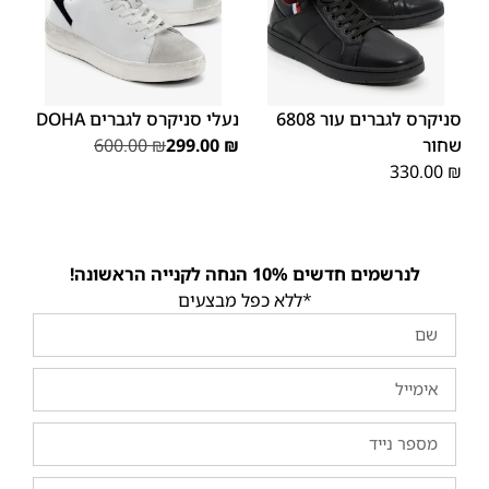
45
44
43
42
41
40
39
46
44
43
41
40
46
סניקרס לגברים עור 6808
נעלי סניקרס לגברים DOHA
שחור
₪
299.00
₪
600.00
330.00
₪
לנרשמים חדשים 10% הנחה לקנייה הראשונה!
*ללא כפל מבצעים