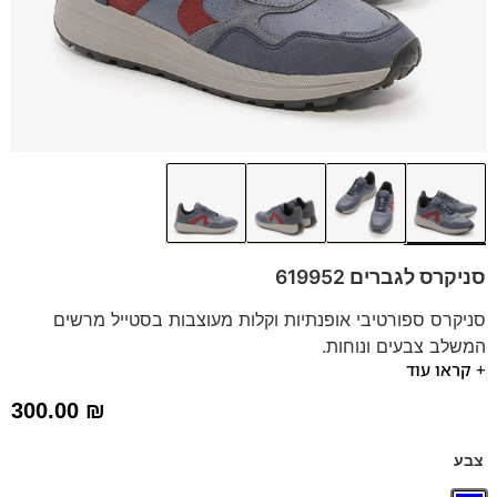
סניקרס לגברים 619952
סניקרס ספורטיבי אופנתיות וקלות מעוצבות בסטייל מרשים
המשלב צבעים ונוחות.
+ קראו עוד
הסניקרס משולב בסוליה קלה ומדרס נשלף.
*תיתכן סטייה של עד טון אחד בגוון הדגם.
300.00
₪
מותג: SJ | נעליים טבעוניות | חומרים ממוחזרים
צבע