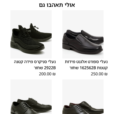
אולי תאהבו גם
40
39
38
37
36
35
40
39
38
37
36
35
נעלי ספורט אלגנט מידות
נעלי סניקרס מידה קטנה
קטנות 162562B שחור
2922B שחור
200.00
₪
250.00
₪