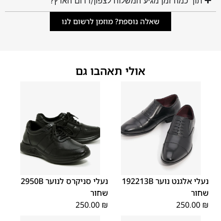
תוך כמה זמן מגיע המשלוח לצפון/דרום הארץ?
שאלה נוספת? מוזמן לרשום לנו
אולי תאהבו גם
40
39
38
37
36
35
40
39
38
37
36
35
נעלי אלגנט נוער 192213B
נעלי סניקרס לנוער 2950B
שחור
שחור
250.00
₪
250.00
₪