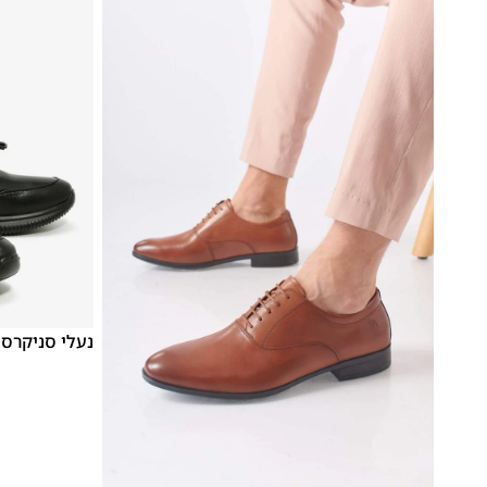
37
36
35
נעלי סניקרס לנוער B
48
47