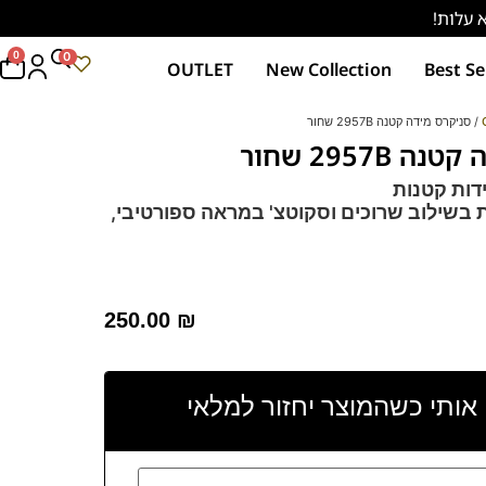
0
0
OUTLET
New Collection
Best Se
/ סניקרס מידה קטנה 2957B שחור
2957B שחור
דות קטנות
 בשילוב שרוכים וסקוטצ' במראה ספורטיבי,
נקו בן ידועות באיכות החומרים הגבוהה בסגנון
250.00
₪
נעל נושמות וסופגות זיעה
מך"
ליציבות ונוחות.
 אותי כשהמוצר יחזור למלאי