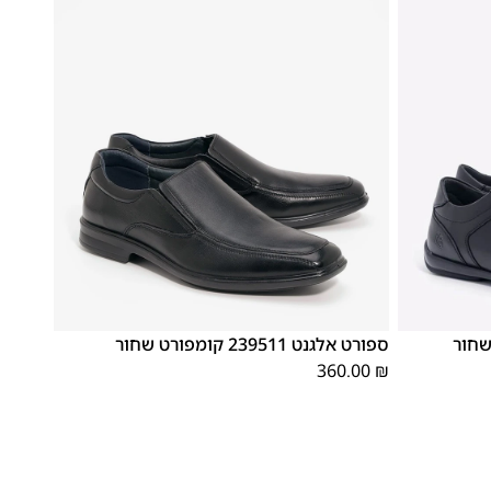
46
45
44
43
42
41
40
39
ספורט אלגנט 239511 קומפורט שחור
360.00
₪