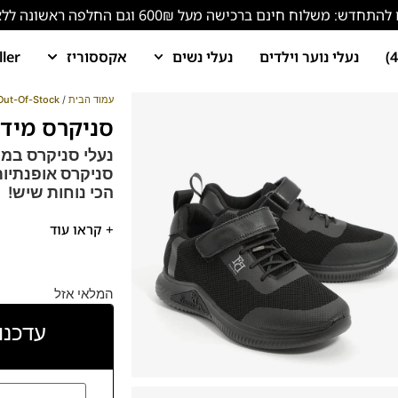
ש: משלוח חינם ברכישה מעל 600₪ וגם החלפה ראשונה ללא עלות!
נעלי נוער וילדים
נעלי נשים
אקססוריז
ller
עמוד הבית
/
Out-Of-Stock
סניקרס מידה קטנה 
נעלי סניקרס במי
סניקרס אופנתיות
הכי נוחות שיש!
נעלי הסניקרס של פר
+ קראו עוד
אירופאי איטלקי נקי.
הספידות והביטנות ב
מדרס
"היברידי תו
המלאי אזל
עדכנו