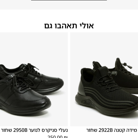
אולי תאהבו גם
40
39
38
37
36
35
40
39
38
קטנה 2922B שחור
נעלי סניקרס לנוער 2950B שחור
250.00
₪