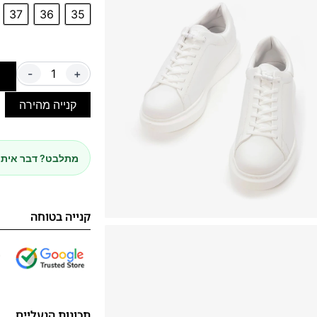
37
36
35
-
+
ה
קנייה מהירה
מתלבט? דבר איתנ
קנייה בטוחה
תכונות הנעליים