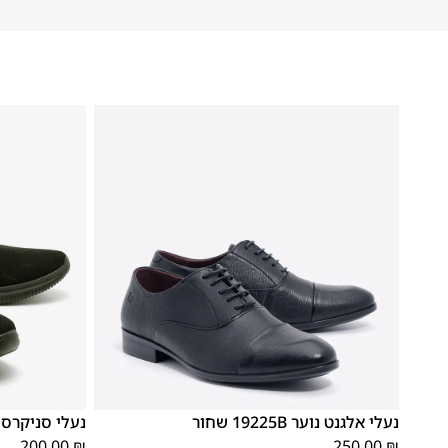
37
36
35
40
39
38
37
36
35
נעלי אלגנט נוער 19225B שחור
נעלי סניקרס מידה 
200.00
₪
250.00
₪