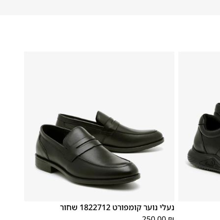
40
39
38
37
36
35
נעלי נוער קומפורט 1822712 שחור
250.00
₪