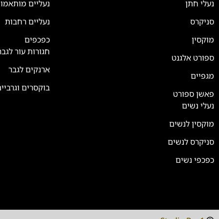
נעלי חתן
נעליים מותאמו
סניקרס
נעליים רחבות
צוות השירות
💬
נחזור אליך בהקדם
מוקסין
כפכפים
חגורות עור לגבר
ספורט אלגנט
ארנקים לגבר
מגפיים
בוקסרים וגרביי
פאשן ספורט
נעלי נשים
מוקסין לנשים
סניקרס לנשים
כפכפי נשים