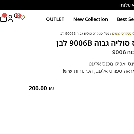
0
0
OUTLET
New Collection
Best Se
י סניקרס לנשים
/ נעלי סניקרס סוליה גבוה 9006B לבן
ה גבוה 9006B לבן
900
נס ואפילו מכנס אלגנט
ראה ספורט אלגנט, הכי נוחות שיש!
מצווה לנוחות מרבית וסטייל ספורטיבי אלגנטי
 לחץ כאן
200.00
₪
נקו בן ידועות באיכות החומרים הגבוהה בסגנון
נעל נושמות וסופגות זיעה
מך"
ליציבות ונוחות.