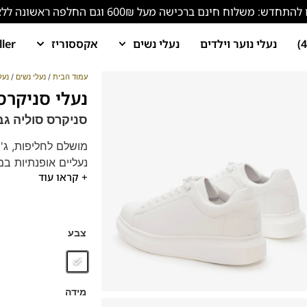
ש: משלוח חינם ברכישה מעל 600₪ וגם החלפה ראשונה ללא עלות!
נעלי נוער וילדים
נעלי נשים
אקססוריז
ller
עמוד הבית
/
נעלי נשים
/
נעל
נעלי סניקרס סולי
סניקרס סוליה גבוה 6
מושלם לחליפות, ג'י
נעליים אופנתיות במ
+ קראו עוד
מומלץ גם לחתני בר 
דגם זה מגיע גם במידות 40-46
נעלי הסניקרס של פר
אירופאי איטלקי נקי.
צבע
הספידות והביטנות ב
מדרס
"היברידי תו
מידה