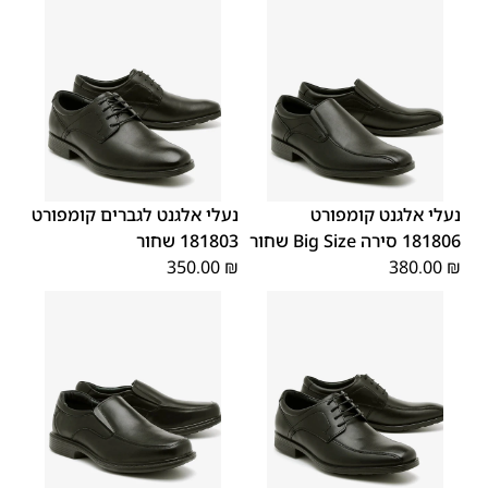
44
43
42
41
40
45
39
46
48
47
נעלי אלגנט קומפורט
נעלי אלגנט לגברים קומפורט
181806 סירה Big Size שחור
181803 שחור
350.00
₪
380.00
₪
45
44
43
42
41
40
39
45
44
43
42
41
40
39