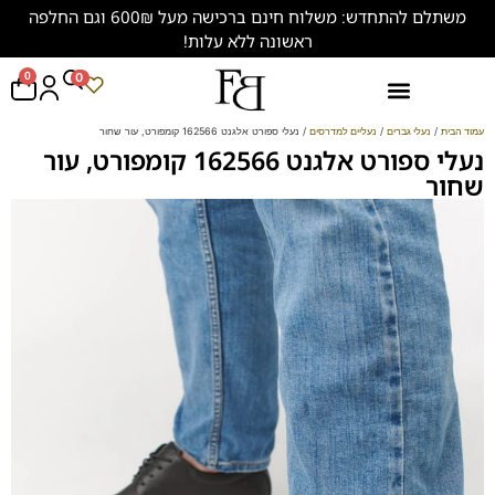
משתלם להתחדש: משלוח חינם ברכישה מעל 600₪ וגם החלפה
ראשונה ללא עלות!
0
0
נעליים במידות גדולות (47-50)
עמוד הבית
/
נעלי גברים
/
נעליים למדרסים
/ נעלי ספורט אלגנט 162566 קומפורט, עור שחור
נעלי ספורט אלגנט 162566 קומפורט, עור
שחור