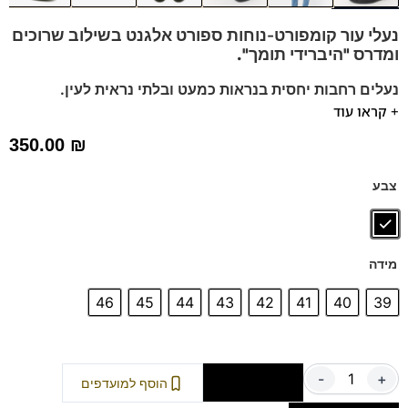
נעלי עור קומפורט-נוחות ספורט אלגנט בשילוב שרוכים
ומדרס "היברידי תומך".
נעלים רחבות יחסית בנראות כמעט ובלתי נראית לעין.
+ קראו עוד
מומלץ להליכה ועמידה ממושכת.
ניתן לשלוף את המדרס שלנו ולהחליף עם המדרס שלכם.
350.00
₪
נעלים נוחות במיוחד – מקולקציית ה
קומפורט
של פרנקו בן
הנעליים עשויות עור רך ואיכותי.
צבע
ספידות וביטנות נושמות וסופגות זיעה.
דגם זה מגיע גם במידות גדולות (47-48) – לחצו כאן
מידה
46
45
44
43
42
41
40
39
-
+
הוספה לסל
הוסף למועדפים