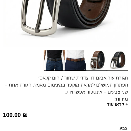
חגורת עור אבזם דו-צדדית שחור / חום קלאסי
הפתרון המושלם למראה מוקפד במינימום מאמץ. חגורה אחת –
שני צבעים – אינספור אפשרויות.
מידות:
+ קראו עוד
החגורה ניתנת להקטנה ( אפשר ליצור קשר בוואטצאפ ונשמח
לשלוח סרטון הדרכה )
100.00
₪
מידה XS: מכנסיים במידה 44 ומטה – חגורה באורך כ 110 ס"מ
מידה S: מכנסיים במידה 46 ומטה – חגורה באורך כ 115 ס"מ
צבע