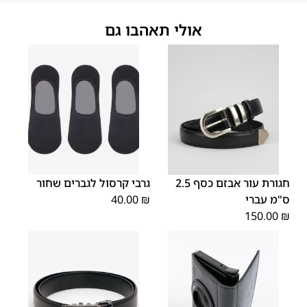
אולי תאהבו גם
OS
XL
S
M
XS
L
חגורת עור אבזם כסף 2.5
גרבי קרסול לגברים שחור
ס"מ עברי
₪
40.00
150.00
₪