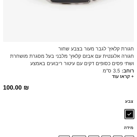
חגורת קלאץ' לגבר מעור בצבע שחור
חגורה אלגנטית עם אבזם קלאץ' מלבני בעל מסגרת מושחרת
ושתי פסים כסופים דקים עם עיטור ריבועים באמצע
רוחב:
3.5 ס"מ
+ קראו עוד
מידת החגורה:
XS-XXL (ניתן לקצר את החגורה בקלות)
הזמנתם והחגורה גדולה?
אין בעיה, פשוט פותחים את האבזם
100.00
₪
וגוזרים את החגורה לאורך הרצוי ומחזירים בחזרה.
צבע
מידה