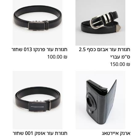
XX
XS
XL
S
M
L
XL
S
M
XS
L
חגורת עור אבזם כסף 2.5
חגורת עור פרנקו 013 שחור
L
ס"מ עברי
₪
100.00
150.00
₪
XX
XS
XL
S
M
L
OS
ארנק איירטאג
חגורת עור אופק 001 שחור
L