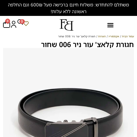
משתלם להתחדש: משלוח חינם ברכישה מעל 600₪ וגם החלפה
ראשונה ללא עלות!
0
0
נעליים במידות גדולות (47-50)
עמוד הבית
/
אקססוריז
/
חגורות
/ חגורת קלאצ' עור ניר 006 שחור
חגורת קלאצ' עור ניר 006 שחור