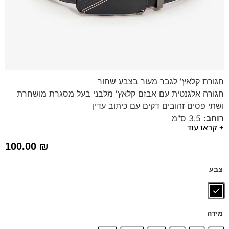
חגורת קלאץ' לגבר מעור בצבע שחור
חגורה אלגנטית עם אבזם קלאץ' מלבני בעל מסגרת מושחרת
ושתי פסים זהובים דקים עם כיתוב עדין
רוחב:
3.5 ס"מ
+ קראו עוד
מידת החגורה:
XS-XXL (ניתן לקצר את החגורה בקלות)
הזמנתם והחגורה גדולה?
אין בעיה, פשוט פותחים את האבזם
100.00
₪
וגוזרים את החגורה לאורך הרצוי ומחזירים בחזרה.
צבע
מידה