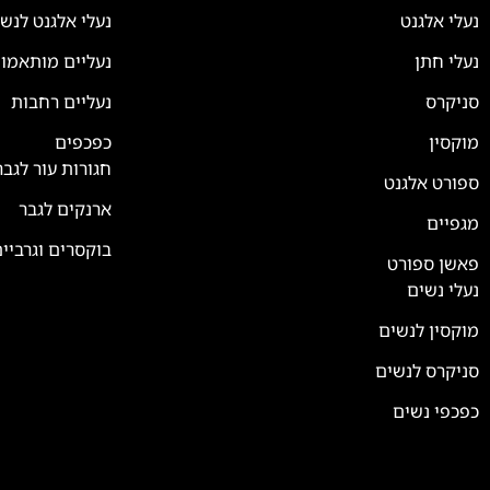
נעלי אלגנט
נעלי אלגנט לנש
נעלי חתן
נעליים מותאמו
סניקרס
נעליים רחבות
צוות השירות
💬
נחזור אליך בהקדם
מוקסין
כפכפים
חגורות עור לגבר
ספורט אלגנט
ארנקים לגבר
מגפיים
בוקסרים וגרביי
פאשן ספורט
נעלי נשים
מוקסין לנשים
סניקרס לנשים
כפכפי נשים