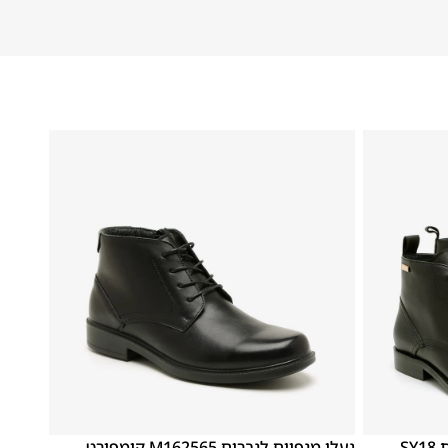
46
43
45
44
42
41
40
39
נעלי מגפיים לגברים מידות גדולות SY18
נעלי מגפיים לגברים M162565 קומפורט