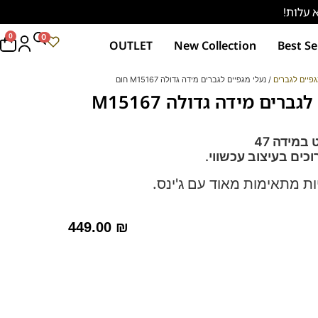
0
0
OUTLET
New Collection
Best Se
פיים לגברים
/ נעלי מגפיים לגברים מידה גדולה M15167 חום
נעלי מגפיים לגברים מידה גדולה M15167
במידה 47
ים בעיצוב עכשווי.
ות מתאימות מאוד עם ג'ינס.
 תומך".
449.00
₪
 – מקולקציית ה
קומפורט
של פרנקו בן.
רך ואיכותי
מות וסופגות זיעה.
 39-46
לחץ כאן