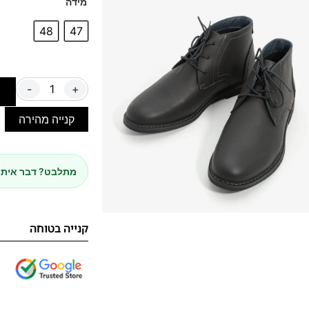
מידה
48
47
-
+
ה
קנייה מהירה
מתלבט? דבר איתנ
קנייה בטוחה