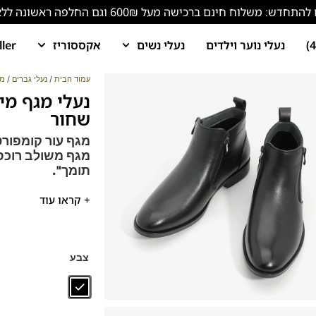
ש: משלוח חינם ברכישה מעל 600₪ וגם החלפה ראשונה ללא עלות!
נעלי נוער וילדים
נעלי נשים
אקססוריז
ller
עמוד הבית
/
נעלי גברים
/
מג
שחור
מגף עור קומפורט מיד
מגף משולב רוכסנ
תומך".
חדש בפרנקו בן! המ
+ קראו עוד
מגפון אלגנטי משתלב
דגם זה מגיע גם במידות 39-46
נעלים נוחות במיוחד
צבע
הנעליים עשויות עור 
ספידות וביטנות נוש