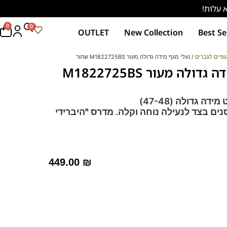
0
0
OUTLET
New Collection
Best Se
פיים לגברים
/ נעלי מגף מידה גדולה מעור M1822725BS שחור
נעלי מגף מידה גדולה מעור M1822725BS
ה גדולה (47-48)
ים בצד לנעילה נוחה וקלה.
מדרס "היברידי
גף האהוב בדגם קומפורט מגיע בשחור או בחום.
 מצוין עם מכנס או עם ג'ינס.
449.00
₪
 לחץ כאן
 – מקולקציית ה
קומפורט
של פרנקו בן
רך ואיכותי
מות וסופגות זיעה.