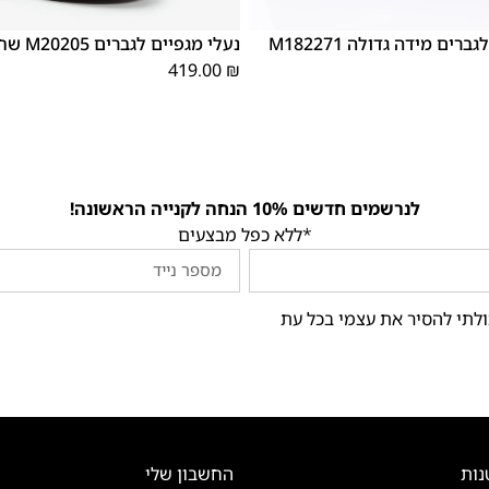
46
45
44
43
42
41
40
39
נעלי מגפיים לגברים מידה גדולה M182271
נעלי מגפיים לגברים M20205 שחור
419.00
₪
לנרשמים חדשים 10% הנחה לקנייה הראשונה!
*ללא כפל מבצעים
ולתי להסיר את עצמי בכל עת
נות
החשבון שלי