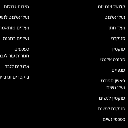
קז'ואל ויום יום
מידות גדולות
נעלי אלגנט
נעלי אלגנט לנש
נעלי חתן
נעליים מותאמו
סניקרס
נעליים רחבות
צוות השירות
💬
זמינים עכשיו
מוקסין
כפכפים
חגורות עור לגבר
ספורט אלגנט
ארנקים לגבר
מגפיים
בוקסרים וגרביי
פאשן ספורט
נעלי נשים
מוקסין לנשים
סניקרס לנשים
כפכפי נשים