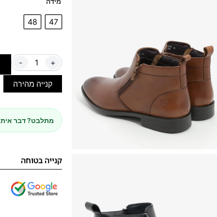
מידה
48
47
-
+
ה
קנייה מהירה
מתלבט? דבר איתנ
קנייה בטוחה