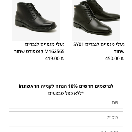
43
45
44
42
41
40
39
45
44
43
42
41
40
39
46
46
נעלי מגפיים לגברים SY01
נעלי מגפיים לגברים
שחור
M162565 קומפורט שחור
419.00
₪
450.00
₪
לנרשמים חדשים 10% הנחה לקנייה הראשונה!
*ללא כפל מבצעים