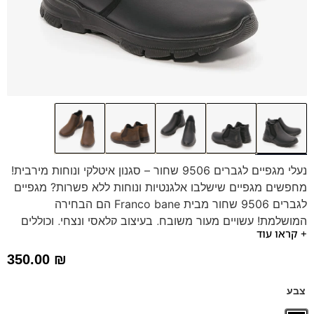
נעלי מגפיים לגברים 9506 שחור – סגנון איטלקי ונוחות מירבית!
מחפשים מגפיים שישלבו אלגנטיות ונוחות ללא פשרות? מגפיים
לגברים 9506 שחור מבית Franco bane הם הבחירה
המושלמת! עשויים מעור משובח, בעיצוב קלאסי ונצחי, וכוללים
+ קראו עוד
סוליה גמישה ומדרס היברידי תומך. מתאימים לכל שעות היום,
מהעבודה ועד לאירועים מיוחדים. הזמינו עכשיו ותיהנו מנעליים
350.00
₪
שלא תרצו להוריד!
צבע