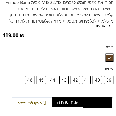
הכירו את מגפי הזמש לגברים M182271S מבית Franco Bane
– שילוב מנצח של סטייל ונוחות! מגפיים לגברים בצבע חום
קלאסי, עשויות זמש איכותי ובעלות סוליה גמישה ומדרס תומך.
מושלמות לכל אירוע, מספקות מראה אלגנטי ונוחות לאורך כל
+ קראו עוד
היום.
דגם זה מגיע גם במידות 47-48 שחור וחום לחץ כאן
419.00
₪
צבע
מידה
46
45
44
43
42
41
40
39
קנייה מהירה
הוספה לסל
הוסף למועדפים