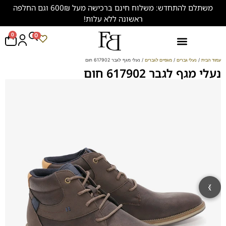
משתלם להתחדש: משלוח חינם ברכישה מעל 600₪ וגם החלפה
ראשונה ללא עלות!
0
0
נעליים במידות גדולות (47-50)
עמוד הבית
/
נעלי גברים
/
מגפיים לגברים
/ נעלי מגף לגבר 617902 חום
נעלי מגף לגבר 617902 חום
‹
›