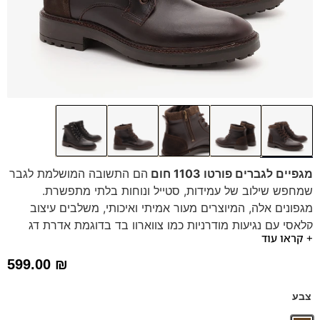
מגפיים לגברים פורטו 1103 חום
הם התשובה המושלמת לגבר
שמחפש שילוב של עמידות, סטייל ונוחות בלתי מתפשרת.
מגפונים אלה, המיוצרים מעור אמיתי ואיכותי, משלבים עיצוב
קלאסי עם נגיעות מודרניות כמו צווארון בד בדוגמת אדרת דג
+ קראו עוד
ופאנל זמש אחורי.
עיצוב ורסטילי:
מתאימים בקלות לגינס בסוף שבוע או
599.00
₪
למכנסי צינו למשרד.
איכות ללא פשרות:
עור משובח וסוליית טרקטור מבטיחים
צבע
עמידות לשנים רבות.