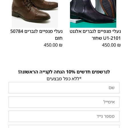
46
45
44
43
42
41
40
45
44
43
42
41
40
39
39
46
נעלי מגפיים לגברים אלגנט
נעלי מגפיים לגברים 50784
2101-U1 שחור
חום
450.00
₪
450.00
₪
לנרשמים חדשים 10% הנחה לקנייה הראשונה!
*ללא כפל מבצעים