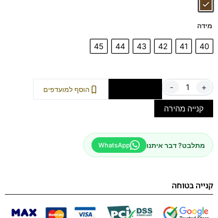
גלו את האיזון המושלם בין עיצוב לנוחות ובחרו את הזוג שילווה
אתכם בכל צעד.
מידה
45
44
43
42
41
40
-
+
הוספה לסל
הוסף למועדפים
קנייה מהירה
מתלבט? דבר איתנו
WhatsApp
קנייה בטוחה