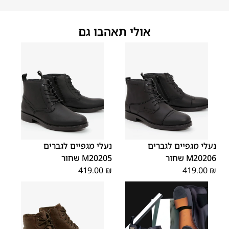
אולי תאהבו גם
45
44
43
42
41
40
39
45
44
43
42
41
40
39
46
46
נעלי מגפיים לגברים
נעלי מגפיים לגברים
M20206 שחור
M20205 שחור
419.00
₪
419.00
₪