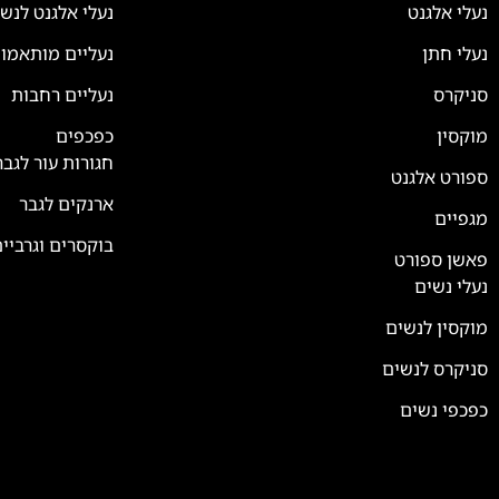
נעלי אלגנט
נעלי אלגנט לנש
נעלי חתן
נעליים מותאמו
סניקרס
נעליים רחבות
צוות השירות
💬
זמינים עכשיו
מוקסין
כפכפים
חגורות עור לגבר
ספורט אלגנט
ארנקים לגבר
מגפיים
בוקסרים וגרביי
פאשן ספורט
נעלי נשים
מוקסין לנשים
סניקרס לנשים
כפכפי נשים