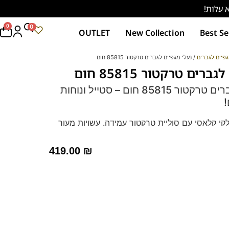
0
0
OUTLET
New Collection
Best Se
פיים לגברים
/ נעלי מגפיים לגברים טרקטור 85815 חום
רים טרקטור 85815 חום
נעלי מגפיים לגברים טרקטור 85815 חום – סטייל ונוחות
קי קלאסי עם סוליית טרקטור עמידה. עשויות מעור
מוק, מתאימות לכל הופעה. כוללות מדרס היברידי
. מושלמות לימי החורף והסתיו, משדרות ביטחון
419.00
₪
ר זמש – לחץ כאן
יים איכותיות מבית Franco Bane!