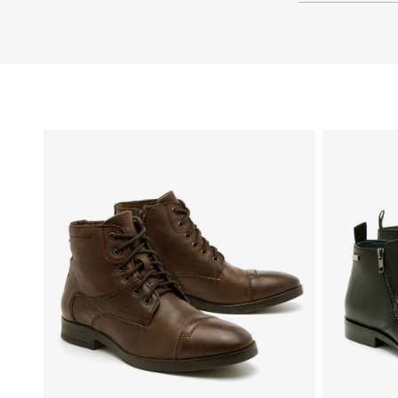
39
46
45
44
43
42
41
40