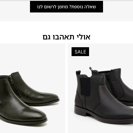
שאלה נוספת? מוזמן לרשום לנו
אולי תאהבו גם
SALE
46
45
44
43
42
41
40
39
46
45
44
43
42