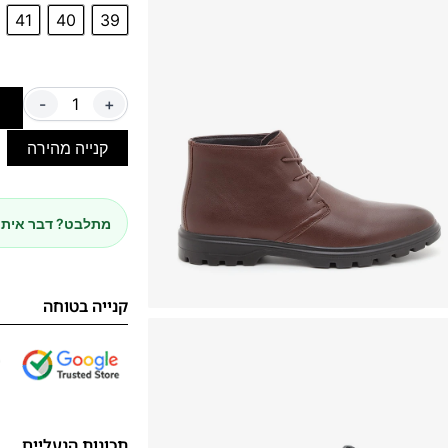
41
40
39
-
+
ה
קנייה מהירה
מתלבט? דבר איתנ
קנייה בטוחה
תכונות הנעליים