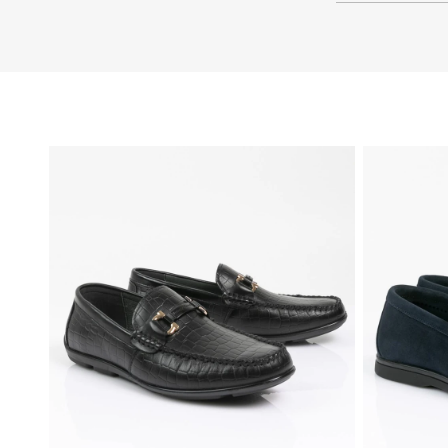
46
44
45
43
42
41
40
39