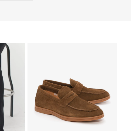
46
45
44
43
42
41
40
39