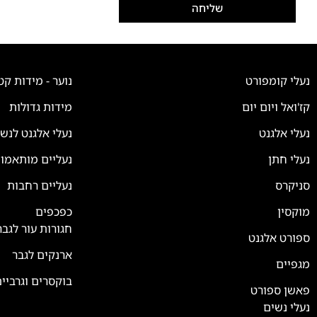
שליחה
נעלי קומפורט
נוער - מידות קט
קז'ואל ויום יום
מידות גדולות
נעלי אלגנט
נעלי אלגנט לנש
נעלי חתן
נעליים מותאמו
סניקרס
נעליים רחבות
צוות השירות
💬
זמינים עכשיו
מוקסין
כפכפים
חגורות עור לגבר
ספורט אלגנט
ארנקים לגבר
מגפיים
בוקסרים וגרביי
פאשן ספורט
נעלי נשים