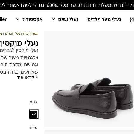
ש: משלוח חינם ברכישה מעל 600₪ וגם החלפה ראשונה ללא עלות!
נעלי נוער וילדים
נעלי נשים
אקססוריז
ller
עמוד הבית
/
נעלי גברים
/
נע
נעלי מוקסין לג
אלגנטיות מעור שחור
וגמישה ומדרס היברי
לאירועים. בחרו בסט
+ קראו עוד
צבע
מידה