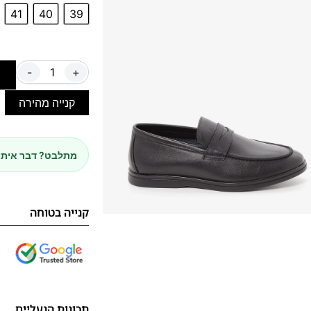
41
40
39
-
+
ה
קנייה מהירה
מתלבט? דבר איתנ
קנייה בטוחה
תכונות הנעליים