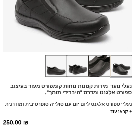
נעלי נוער מידות קטנות נוחות קומפורט מעור בעיצוב
ספורט אלגנט
ומדרס "היברידי תומך".
נעליי ספורט אלגנט ליום יום עם סולייה סופרטיבית ומודרנית
+ קראו עוד
נעלים רחבות יחסית בנראות כמעט ובלתי נראית לעין.
מומלץ להליכה ועמידה ממושכת.
250.00
₪
ניתן לשלוף את המדרס שלנו ולהחליף עם המדרס שלכם.
נעלים נוחות במיוחד – מקולקציית ה
קומפורט
של פרנקו בן