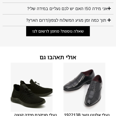
אני מידה 50! האם יש לכם נעליים במידה שלי?
תוך כמה זמן מגיע המשלוח לצפון/דרום הארץ?
שאלה נוספת? מוזמן לרשום לנו
אולי תאהבו גם
40
39
38
37
36
35
40
39
38
37
36
35
נעלי אלגנט נוער 192213B
נעלי סניקרס מידה קטנה