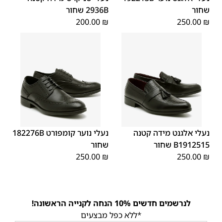
שחור
2936B שחור
200.00
₪
250.00
₪
40
39
38
37
36
35
40
39
38
37
36
35
נעלי אלגנט מידה קטנה
נעלי נוער קומפורט 182276B
B1912515 שחור
שחור
250.00
₪
250.00
₪
לנרשמים חדשים 10% הנחה לקנייה הראשונה!
*ללא כפל מבצעים