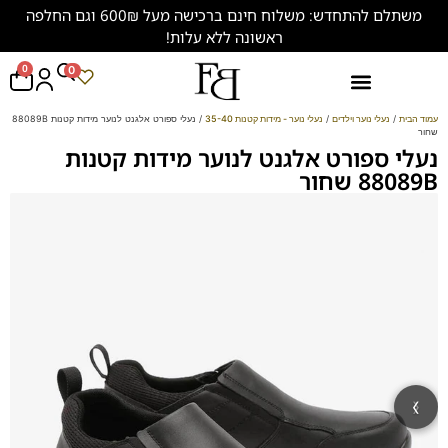
משתלם להתחדש: משלוח חינם ברכישה מעל 600₪ וגם החלפה
ראשונה ללא עלות!
0
0
נעליים במידות גדולות (47-50)
עמוד הבית
/
נעלי נוער וילדים
/
נעלי נוער - מידות קטנות 35-40
/ נעלי ספורט אלגנט לנוער מידות קטנות 88089B
שחור
נעלי ספורט אלגנט לנוער מידות קטנות
88089B שחור
‹
›