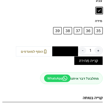
צבע
הנעליים עשויות עור רך ואיכותי
ספידות וביטנות נושמות וסופגות זיעה.
דגם זה מגיע במידות : 39-46 לחץ כאן
דגם זה מגיע במידה גדולה: 47-48 לחץ כאן
מידה
39
38
37
36
35
-
+
הוספה לסל
הוסף למועדפים
קנייה מהירה
מתלבט? דבר איתנו
WhatsApp
קנייה בטוחה