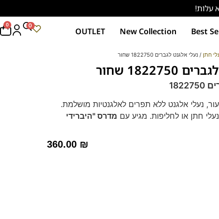
0
0
OUTLET
New Collection
Best Se
לי חתן
/ נעלי אלגנט לגברים 1822750 שחור
182275 שחור
1822
עור, נעלי אלגנט ללא תפרים לאלגנטיות מושלמת.
עלי חתן או לחליפות. מגיע עם
מדרס "היברידי
 – מקולקציית ה
קומפורט
של פרנקו בן
360.00
₪