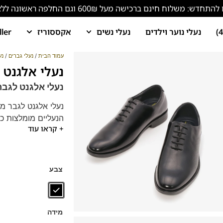
ש: משלוח חינם ברכישה מעל 600₪ וגם החלפה ראשונה ללא עלות!
נעלי נוער וילדים
נעלי נשים
אקססוריז
ller
עמוד הבית
/
נעלי גברים
/
נע
נעלי אלגנט לגברים 0
נעלי אלגנט לגברים 750
נעלי אלגנט לגבר מ
הנעליים מומלצות כנ
+ קראו עוד
תומך".
נעלים נוחות במיוחד
צבע
מידה