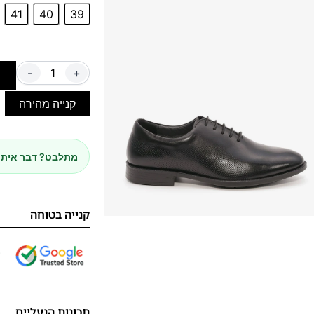
41
40
39
-
+
ה
קנייה מהירה
מתלבט? דבר איתנ
קנייה בטוחה
תכונות הנעליים