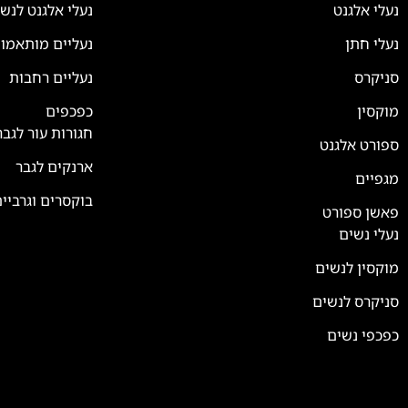
נעלי אלגנט
נעלי אלגנט לנש
נעלי חתן
נעליים מותאמו
סניקרס
נעליים רחבות
צוות השירות
💬
זמינים עכשיו
מוקסין
כפכפים
חגורות עור לגבר
ספורט אלגנט
ארנקים לגבר
מגפיים
בוקסרים וגרביי
פאשן ספורט
נעלי נשים
מוקסין לנשים
סניקרס לנשים
כפכפי נשים