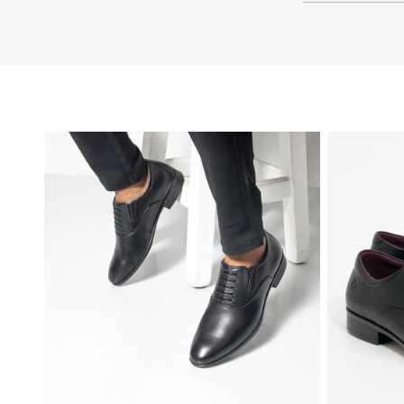
46
45
44
43
42
41
40
39