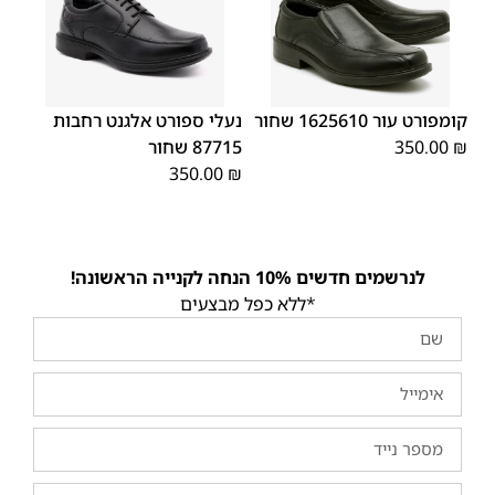
45
44
43
42
41
40
39
45
44
43
42
41
40
39
46
46
קומפורט עור 1625610 שחור
נעלי ספורט אלגנט רחבות
₪
350.00
87715 שחור
350.00
₪
לנרשמים חדשים 10% הנחה לקנייה הראשונה!
*ללא כפל מבצעים