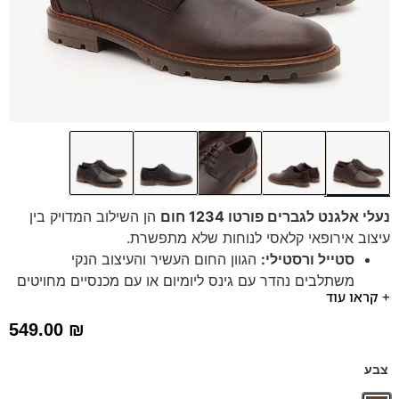
נעלי אלגנט לגברים פורטו 1234 חום
הן השילוב המדויק בין
עיצוב אירופאי קלאסי לנוחות שלא מתפשרת.
סטייל ורסטילי:
הגוון החום העשיר והעיצוב הנקי
משתלבים נהדר עם גינס ליומיום או עם מכנסיים מחויטים
+ קראו עוד
למראה רשמי יותר.
איכות ללא פשרות:
עשויות מחומרים איכותיים שנבחרו
549.00
₪
בקפידה, כמיטב המסורת של
נעלי גברים פרנקו בן
.
גלו איך אלגנטיות ונוחות יכולות ללכת יחד. בחרו את המידה
צבע
שלכם והרגישו את ההבדל.