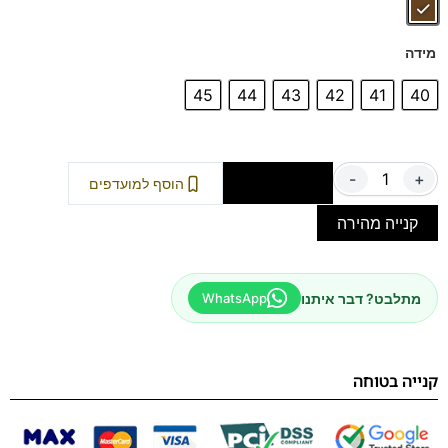
מידה
45
44
43
42
41
40
-
+
הוספה לסל
הוסף למועדפים
קנייה מהירה
מתלבט? דבר איתנו
WhatsApp
קנייה בטוחה