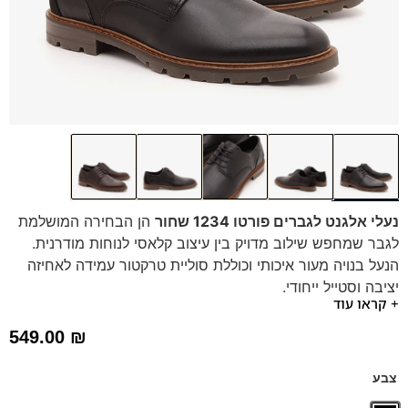
נעלי אלגנט לגברים פורטו 1234 שחור
הן הבחירה המושלמת
לגבר שמחפש שילוב מדויק בין עיצוב קלאסי לנוחות מודרנית.
הנעל בנויה מעור איכותי וכוללת סוליית טרקטור עמידה לאחיזה
יציבה וסטייל ייחודי.
+ קראו עוד
נוחות לאורך כל היום:
מדרס היברידי נשלף שמעניק
תמיכה בלי להרגיש אורטופדי.
549.00
₪
עיצוב ורסטילי:
מתאימות בקלות לגינס, מכנסי צינו או
לבוש עסקי קליל.
צבע
איכות ללא פשרות:
עור משובח וגימורים מוקפדים