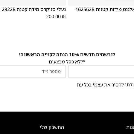
40
39
38
37
36
35
40
39
38
נעלי ספורט אלגנט מידות קטנות 162562B
נעלי סניקרס מידה קטנה 2922B שחור
200.00
₪
לנרשמים חדשים 10% הנחה לקנייה הראשונה!
*ללא כפל מבצעים
ולתי להסיר את עצמי בכל עת
נות
החשבון שלי