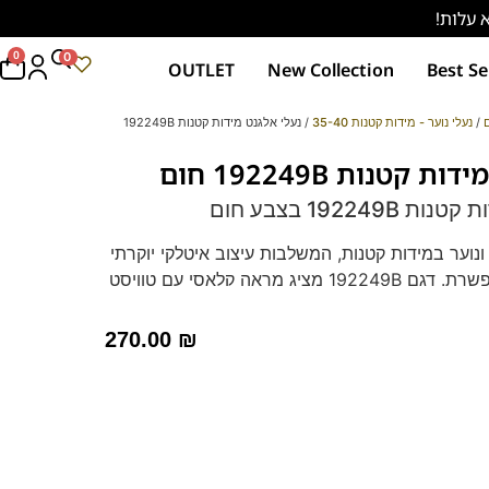
0
0
OUTLET
New Collection
Best Se
ם
/
נעלי נוער - מידות קטנות 35-40
/ נעלי אלגנט מידות קטנות 192249B
 קטנות 192249B חום
192249 בצבע חום
ונוער במידות קטנות, המשלבות עיצוב איטלקי יוקרתי
עם נוחות בלתי מתפשרת. דגם 192249B מציג מראה קלאסי עם טוויסט
עליון עם טקסטורת קרוקו עדינה ואבזם מוזהב
קרה.
270.00
₪
ר משובח וכוללות את מדרס ההיברידי התומך הנשלף
ת מקסימלית לאורך כל היום. הסוליה הגמישה והקלה
ת ונינוחה, והופכת אותן לבחירה המושלמת
אירועים מיוחדים.
 שלכם עם
נעלי אלגנט לגברים
שמשדרות ביטחון