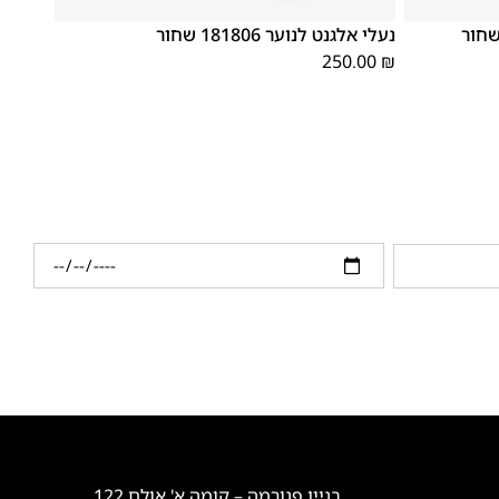
40
39
38
37
36
35
נעלי אלגנט לנוער 181806 שחור
250.00
₪
בניין פנורמה – קומה א' אולם 122