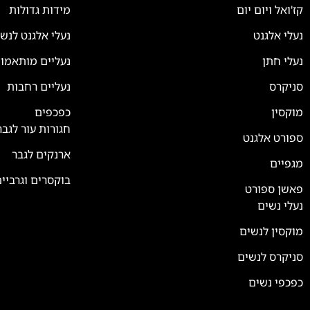
קז'ואל ויום יום
מידות גדולות
נעלי אלגנט
נעלי אלגנט לנש
נעלי חתן
נעליים מותאמו
סניקרס
נעליים רחבות
צוות השירות
💬
נחזור אליך בהקדם
מוקסין
כפכפים
חגורות עור לגבר
ספורט אלגנט
ארנקים לגבר
מגפיים
בוקסרים וגרביי
פאשן ספורט
נעלי נשים
מוקסין לנשים
סניקרס לנשים
כפכפי נשים