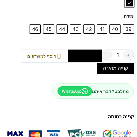
להחלפה במדרס אישי).
ספידה תחתונה נשלפת (Spacer):
ממוקמת מתחת
מידה
למדרס.
איך זה עובד?
הנעל מגיעה ברוחב
4E
. במידה
ואתם זקוקים למרוחב נוסף, פשוט שילפו את הספידה
46
45
44
43
42
41
40
39
התחתונה – והנעל תהפוך למרווחת במיוחד ברוחב
6E
.
-
+
הוספה לסל
הוסף למועדפים
קנייה מהירה
מתלבט? דבר איתנו
WhatsApp
קנייה בטוחה