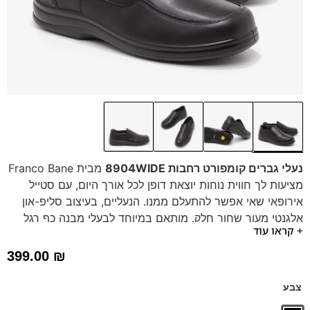
נעלי גברים קומפורט רחבות 8904WIDE
מבית Franco Bane
מציעות לך חווית נוחות יוצאת דופן לכל אורך היום, עם סטייל
אירופאי שאי אפשר להתעלם ממנו. הנעליים, בעיצוב סליפ-און
אלגנטי מעור שחור חלק. מותאם במיוחד לבעלי מבנה כף רגל
+ קראו עוד
רחב מאוד או נפוחה
טכנולוגיית הרוחב המשתנה: מ-4E ועד 6E בהתאמה אישית
399.00
₪
הנעל הזו תוכננה להעניק נוחות מקסימלית גם לכפות רגליים
רחבות במיוחד. היא מצוידת במערכת שכבות חכמה:
צבע
מדרס עליון נשלף:
מספק ריפוד ותמיכה אופטימלית (ניתן