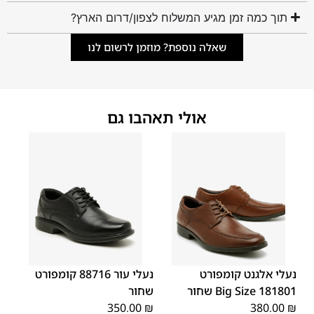
תוך כמה זמן מגיע המשלוח לצפון/דרום הארץ?
שאלה נוספת? מוזמן לרשום לנו
אולי תאהבו גם
45
44
43
42
41
40
39
46
48
47
נעלי אלגנט קומפורט
נעלי עור 88716 קומפורט
181801 Big Size שחור
שחור
350.00
₪
380.00
₪