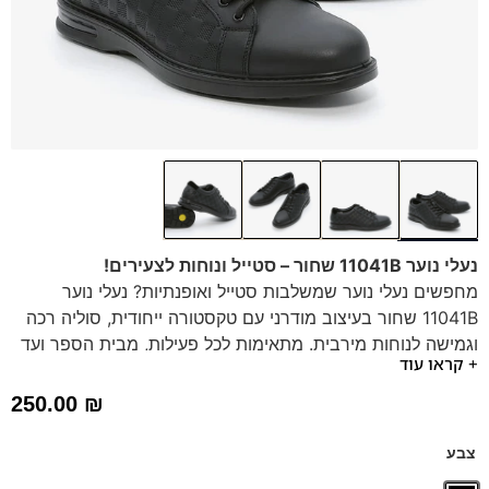
נעלי נוער 11041B שחור – סטייל ונוחות לצעירים!
מחפשים נעלי נוער שמשלבות סטייל ואופנתיות? נעלי נוער
11041B שחור בעיצוב מודרני עם טקסטורה ייחודית, סוליה רכה
וגמישה לנוחות מירבית. מתאימות לכל פעילות, מבית הספר ועד
+ קראו עוד
לפעילויות הפנאי. הנעליים בעלות סוליית
AIR SYSTEM
בטכנולוגיה חדשה אייר באג בולם זעזועים
250.00
₪
הזמינו עכשיו במידות 35-40 והבטיחו לילדכם נוחות וסטייל בכל
צעד!
צבע