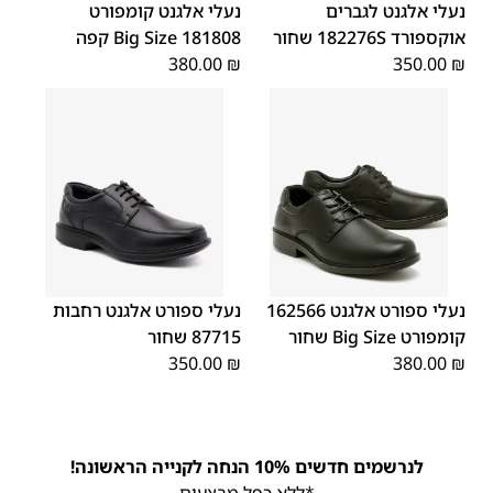
48
47
46
נעלי אלגנט לגברים
נעלי אלגנט קומפורט
אוקספורד 182276S שחור
181808 Big Size קפה
380.00
₪
350.00
₪
45
44
43
42
41
40
39
46
48
47
נעלי ספורט אלגנט 162566
נעלי ספורט אלגנט רחבות
קומפורט Big Size שחור
87715 שחור
350.00
₪
380.00
₪
לנרשמים חדשים 10% הנחה לקנייה הראשונה!
*ללא כפל מבצעים