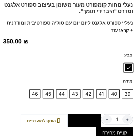
נעלי נוחות קומפורט מעור משומן בעיצוב ספורט אלגנט
ומדרס "היברידי תומך".
נעליי ספורט אלגנט ליום יום עם סוליה ספורטיבית ומודרנית
+ קראו עוד
נעלים רחבות יחסית בנראות כמעט ובלתי נראית לעין.
מומלץ להליכה ועמידה ממושכת.
350.00
₪
ניתן לשלוף את המדרס שלנו ולהחליף עם המדרס שלכם.
נעלים נוחות במיוחד – מקולקציית ה
קומפורט
של פרנקו בן
צבע
הנעליים עשויות עור רך ואיכותי
ספידות וביטנות נושמות וסופגות זיעה.
מידה
46
45
44
43
42
41
40
39
-
+
הוספה לסל
הוסף למועדפים
קנייה מהירה