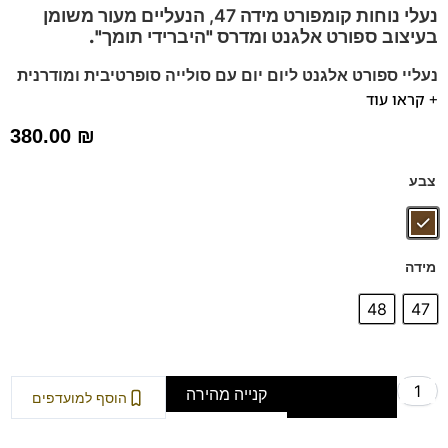
נעלי נוחות קומפורט מידה 47, הנעליים מעור משומן
בעיצוב ספורט אלגנט
ומדרס "היברידי תומך".
נעליי ספורט אלגנט ליום יום עם סולייה סופרטיבית ומודרנית
+ קראו עוד
נעלים רחבות יחסית בנראות כמעט ובלתי נראית לעין.
מומלץ להליכה ועמידה ממושכת.
380.00
₪
דגם זה מגיע גם במידות 39-46 לחץ כאן
ניתן לשלוף את המדרס שלנו ולהחליף עם המדרס שלכם.
צבע
נעלים נוחות במיוחד – מקולקציית ה
קומפורט
של פרנקו בן
הנעליים עשויות עור רך ואיכותי
ספידות וביטנות נושמות וסופגות זיעה.
מידה
48
47
קנייה מהירה
הוספה לסל
הוסף למועדפים