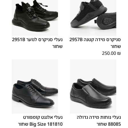
39
38
37
36
35
סניקרס מידה קטנה 2957B
נעלי סניקרס לנוער 2951B
נוער
שחור
שחור
250.00
₪
48
47
48
47
נעלי נוחות מידה גדולה
נעלי אלגנט קומפורט
88085 שחור
181810 Big Size שחור