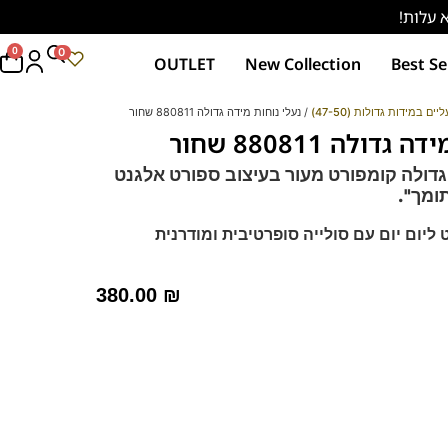
0
0
OUTLET
New Collection
Best Se
ליים במידות גדולות (47-50)
/ נעלי נוחות מידה גדולה 880811 שחור
דולה 880811 שחור
 גדולה קומפורט מעור בעיצוב ספורט אלגנט
ומך".
 ליום יום עם סולייה סופרטיבית ומודרנית
 בנראות כמעט ובלתי נראית לעין.
מידה ממושכת.
380.00
₪
רס שלנו ולהחליף עם המדרס שלכם.
 – מקולקציית ה
קומפורט
של פרנקו בן
רך ואיכותי
מות וסופגות זיעה.
– 39-46 – לחצו כאן