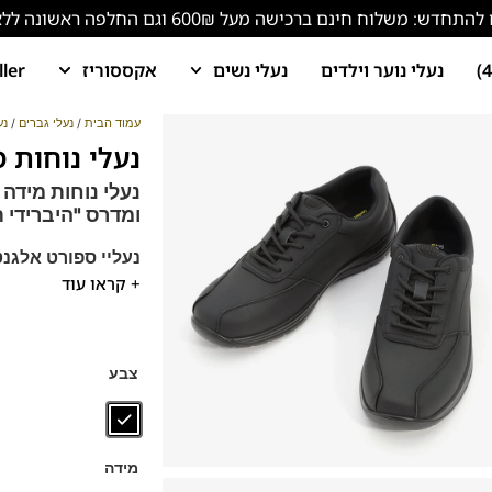
ש: משלוח חינם ברכישה מעל 600₪ וגם החלפה ראשונה ללא עלות!
נעלי נוער וילדים
נעלי נשים
אקססוריז
ller
עמוד הבית
/
נעלי גברים
/
נע
נעלי נוחות מידה ג
נעלי נוחות מידה
ומדרס "היברידי ת
נעליי ספורט אלגנט
+ קראו עוד
נעלים רחבות יחסית
מומלץ להליכה וע
ניתן לשלוף את המד
נעלים נוחות במיוחד
צבע
הנעליים עשויות עור 
ספידות וביטנות נוש
דגם זה מגיע גם במידות קטנות 
מידה