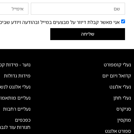
אני מאשר קבלת דיוור על מבצעים במייל ובהודעה ויודע שביכ
שליחה
נעלי קומפורט
נוער - מידות קט
קז'ואל ויום יום
מידות גדולות
נעלי אלגנט
נעלי אלגנט לנש
נעלי חתן
נעליים מותאמו
סניקרס
נעליים רחבות
צוות השירות
💬
זמינים עכשיו
מוקסין
כפכפים
חגורות עור לגבר
ספורט אלגנט