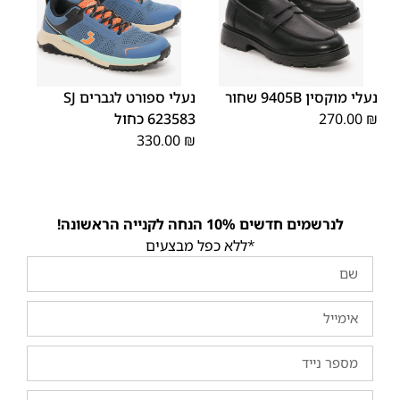
46
45
44
43
42
41
40
39
38
37
36
35
נעלי מוקסין 9405B שחור
נעלי ספורט לגברים SJ
₪
270.00
623583 כחול
330.00
₪
לנרשמים חדשים 10% הנחה לקנייה הראשונה!
*ללא כפל מבצעים