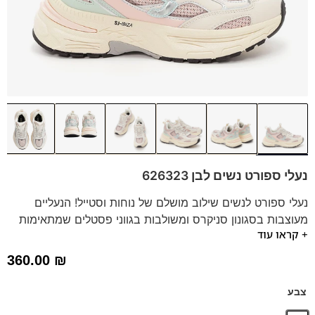
נעלי ספורט נשים לבן 626323
נעלי ספורט לנשים שילוב מושלם של נוחות וסטייל! הנעליים
מעוצבות בסגונון סניקרס ומשולבות בגווני פסטלים שמתאימות
+ קראו עוד
את עצמן לכל לבוש וסגנון חיים.
עשויות מחומרים איכותיים, עם סוליה רכה וגמישה.
360.00
₪
חשוב לדעת: נעלי הסניקרס הללו מיוצרות מעורות ממוחזרים
איכותיים ושומרות על איכות הסביבה.
צבע