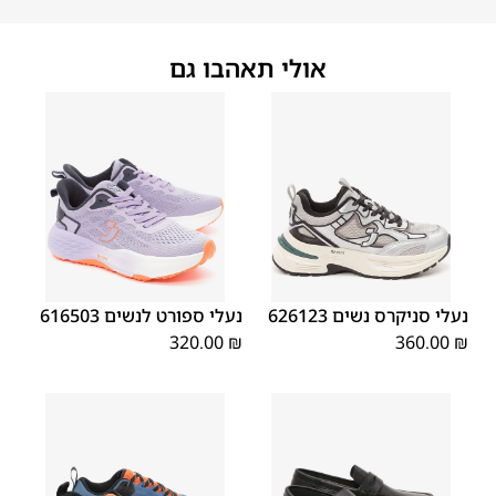
אולי תאהבו גם
41
40
39
38
37
36
41
40
39
38
37
36
נעלי סניקרס נשים 626123
נעלי ספורט לנשים 616503
320.00
₪
360.00
₪