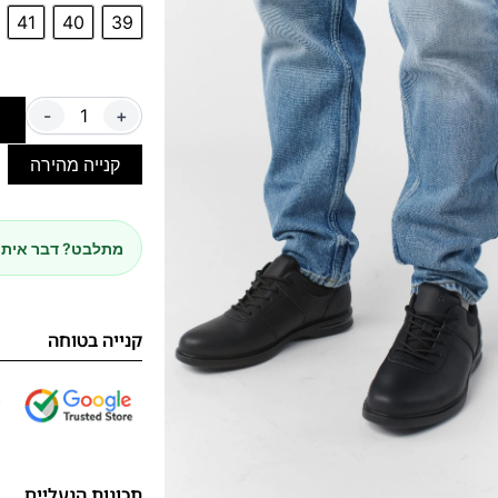
41
40
39
-
+
ה
קנייה מהירה
מתלבט? דבר איתנ
קנייה בטוחה
תכונות הנעליים