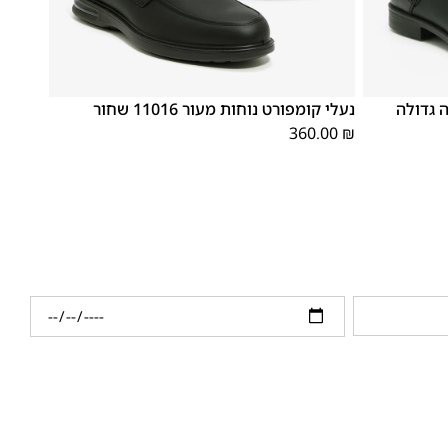
46
45
44
43
42
41
40
39
 גדולה
נעלי קומפורט נוחות מעור 11016 שחור
360.00
₪