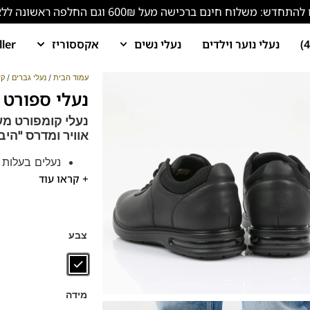
ש: משלוח חינם ברכישה מעל 600₪ וגם החלפה ראשונה ללא עלות!
נעלי נוער וילדים
נעלי נשים
אקססוריז
ller
עמוד הבית
/
נעלי גברים
/
קז
נעלי ספורט אלגנט 
נעלי קומפורט מע
אוויר ו
מדרס "היבר
נעלים בעלות 
+ קראו עוד
בולם זעזועים
נעלים נוחות במיוח
בן
הנעליים עשויות עור 
צבע
ספידות וביטנות נוש
מידה