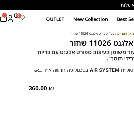
0
0
OUTLET
New Collection
Best Se
'ואל ויום יום
/ נעלי ספורט אלגנט 11026 שחור
11026 שחור
ור משומן בעיצוב ספורט אלגנט עם כריות
ידי תומך".
סוליית
AIR SYSTEM
בטכנולוגיה חדשה אייר באג
ד לעמידה ממושכת – מקולקציית ה
קומפורט
של פרנקו
360.00
₪
רך ואיכותי
מות וסופגות זיעה.