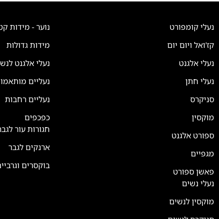
נעלי קומפורט
נוער - מידות קט
קז'ואל ויום יום
מידות גדולות
נעלי אלגנט
נעלי אלגנט לנש
נעלי חתן
נעליים מותאמו
סניקרס
נעליים רחבות
צוות השירות
💬
נחזור אליך בהקדם
מוקסין
כפכפים
חגורות עור לגבר
ספורט אלגנט
ארנקים לגבר
מגפיים
בוקסרים וגרביי
פאשן ספורט
נעלי נשים
מוקסין לנשים