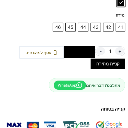
בולמת זעזועים ביעילות ומספקת תמיכה מעולה, בעוד המדרס
הנשלף מעניק ריפוד נוסף. הזמינו עכשיו ותיהנו משילוב מנצח של
מידה
אופנה ופונקציונליות!
46
45
44
43
42
41
-
+
הוספה לסל
הוסף למועדפים
קנייה מהירה
מתלבט? דבר איתנו
WhatsApp
קנייה בטוחה