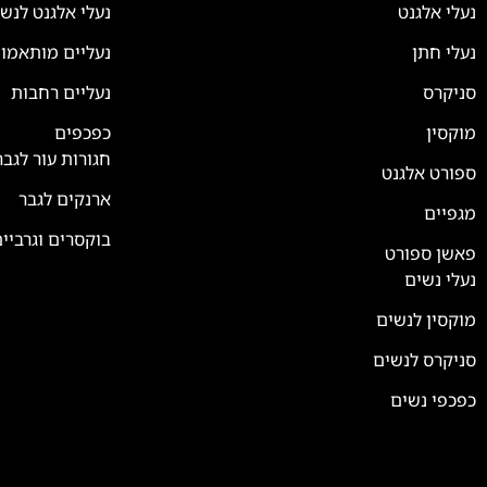
נעלי אלגנט
נעלי אלגנט לנש
נעלי חתן
נעליים מותאמו
סניקרס
נעליים רחבות
צוות השירות
💬
זמינים עכשיו
מוקסין
כפכפים
חגורות עור לגבר
ספורט אלגנט
ארנקים לגבר
מגפיים
בוקסרים וגרביי
פאשן ספורט
נעלי נשים
מוקסין לנשים
סניקרס לנשים
כפכפי נשים