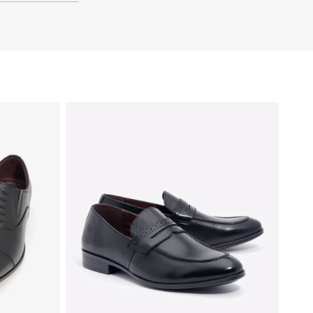
37
36
35
40
39
38
37
36
35