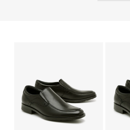
40
39
38
37
36
35