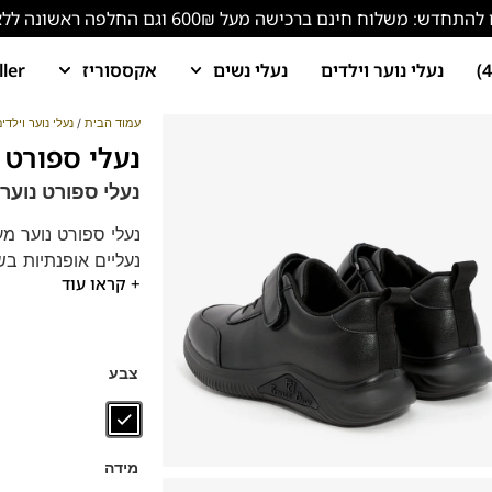
ש: משלוח חינם ברכישה מעל 600₪ וגם החלפה ראשונה ללא עלות!
נעלי נוער וילדים
נעלי נשים
אקססוריז
ller
עמוד הבית
/
נעלי נוער וילדי
נעלי ספורט נוער 61B
נעלי ספורט נוער 2961B
נעלי ספורט נוער מע
נעליים אופנתיות בש
+ קראו עוד
הכי נוחות שיש!
נעלי הספורט של פרנ
אירופאי איטלקי נקי.
צבע
מידה