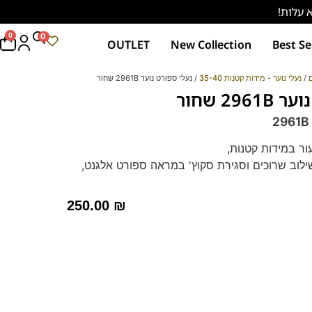
0
0
OUTLET
New Collection
Best Se
ם
/
נעלי נוער - מידות קטנות 35-40
/ נעלי ספורט נוער 2961B שחור
29 שחור
ור במידות קטנות,
ילוב שרוכים וסגירת סקוץ' במראה ספורט אלגנט,
קו בן ידועות באיכות החומרים הגבוהה בסגנון
250.00
₪