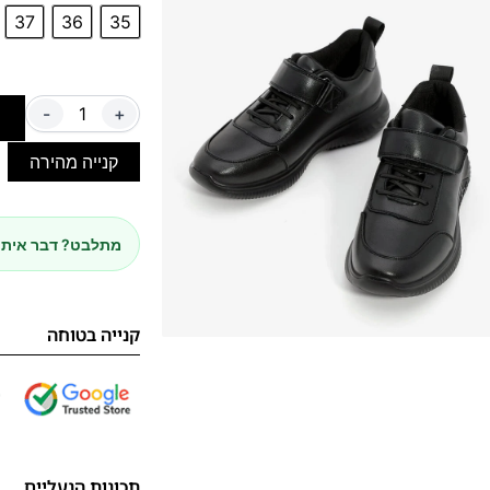
37
36
35
-
+
ה
קנייה מהירה
מתלבט? דבר איתנ
קנייה בטוחה
תכונות הנעליים