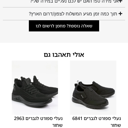
אני מידה 50! האם יש לכם נעליים במידה שלי?
תוך כמה זמן מגיע המשלוח לצפון/דרום הארץ?
שאלה נוספת? מוזמן לרשום לנו
אולי תאהבו גם
45
44
43
42
41
40
39
45
44
43
42
41
40
39
46
46
נעלי ספורט לגברים 6841
נעלי ספורט לגברים 2963
שחור
שחור