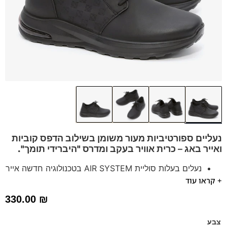
נעליים ספורטיביות מעור משומן בשילוב הדפס קוביות
ואייר באג – כרית אוויר בעקב
ומדרס "היברידי תומך".
נעלים בעלות סוליית AIR SYSTEM בטכנולוגיה חדשה אייר
+ קראו עוד
באג בולם זעזועים
נעלים נוחות במיוחד לעמידה ממושכת – מקולקציית ה
קומפורט
330.00
₪
של פרנקו בן
הנעליים עשויות עור רך ואיכותי
צבע