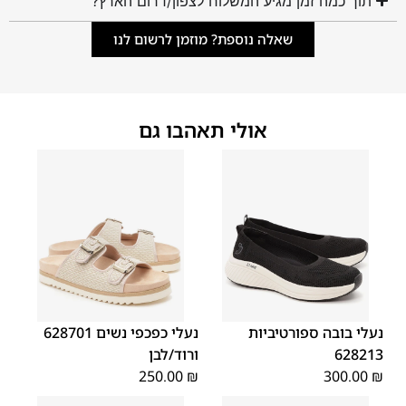
תוך כמה זמן מגיע המשלוח לצפון/דרום הארץ?
שאלה נוספת? מוזמן לרשום לנו
אולי תאהבו גם
41
40
39
38
37
42
41
40
39
38
37
36
נעלי בובה ספורטיביות
נעלי כפכפי נשים 628701
628213
ורוד/לבן
250.00
₪
300.00
₪