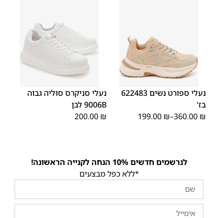
39
38
37
36
35
41
40
39
38
37
36
נעלי ספורט נשים 622483
נעלי סניקרס סוליה גבוה
בז'
9006B לבן
200.00
₪
199.00
₪
–
360.00
₪
לנרשמים חדשים 10% הנחה לקנייה הראשונה!
*ללא כפל מבצעים