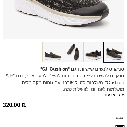
סניקרס לנשים שיקיות דגם "SJ-Cushion"
סניקרס לנשים בעיצוב טרנדי ונוח לנעילה ללא מאמץ, דגם "SJ-
Cushion", משלבות סטייל אורבני עם נוחות מקסימלית.
מושלמות ליום יום ולפעילות קלה.
+ קראו עוד
הסניקרס מעוצבות בקפידה עם גפה מבד סרוג אלסטי וסוליה
עבה וקלה, המעניקות מראה ייחודי ונוחות מדהימה.
320.00
₪
מותג: SJ | נעליים טבעוניות | חומרים ממוחזרים
צבע