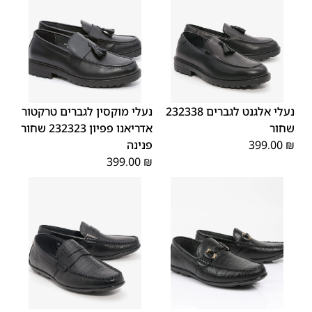
45
44
43
42
41
40
39
45
44
43
42
41
40
39
46
46
נעלי אלגנט לגברים 232338
נעלי מוקסין לגברים טרקטור
שחור
אדריאנו פפיון 232323 שחור
₪
399.00
פנינה
399.00
₪
44
45
43
42
41
40
39
44
45
43
42
41
40
39
46
46