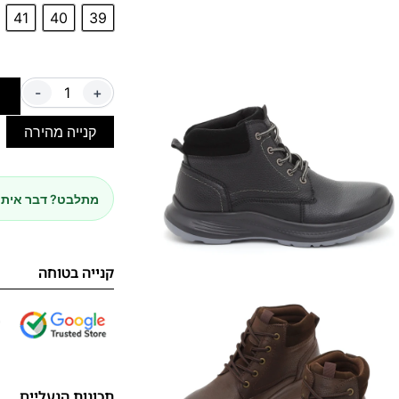
41
40
39
-
+
ה
קנייה מהירה
מתלבט? דבר איתנ
קנייה בטוחה
תכונות הנעליים