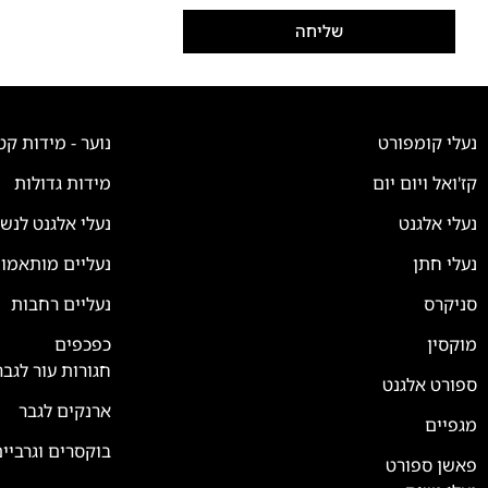
שליחה
נעלי קומפורט
נוער - מידות קט
קז'ואל ויום יום
מידות גדולות
נעלי אלגנט
נעלי אלגנט לנש
נעלי חתן
נעליים מותאמו
סניקרס
נעליים רחבות
צוות השירות
💬
נחזור אליך בהקדם
מוקסין
כפכפים
חגורות עור לגבר
ספורט אלגנט
ארנקים לגבר
מגפיים
בוקסרים וגרביי
פאשן ספורט