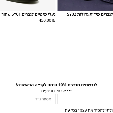
46
45
44
43
42
41
40
39
נעלי מגפיים לגברים מידות גדולות SY02
נעלי מגפיים לגברים SY01 שחור
450.00
₪
לנרשמים חדשים 10% הנחה לקנייה הראשונה!
*ללא כפל מבצעים
ולתי להסיר את עצמי בכל עת