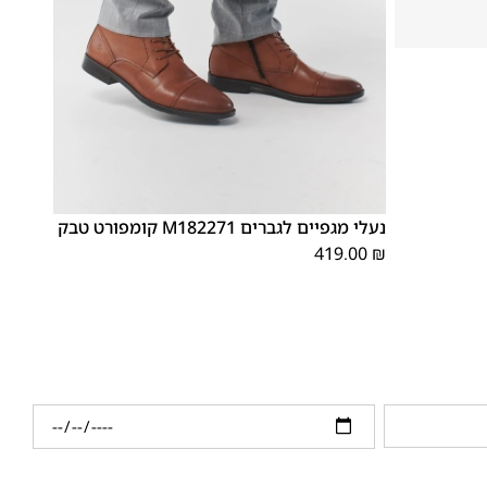
46
45
44
43
42
41
40
39
נעלי מגפיים לגברים M182271 קומפורט טבק
419.00
₪