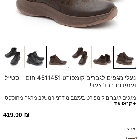
נעלי מגפים לגברים קומפורט 4511451 חום – סטייל
ועמידות בכל צעד!
מגפים לגברים קומפורט בעיצוב מודרני המשלב מראה מחוספס
+ קראו עוד
וסטייל אירופאי. מגפיים אלו, העשויים מעור פרימיום בטקסטורה
ייחודית, מבטיחים נוחות מקסימלית לאורך כל היום בזכות סוליה
419.00
₪
עבה וגמישה ומדרס היברידי תומך נשלף. הגימור בגוון חום עשיר
וצווארון הקרסול מוסיפים טאץ יוקרתי. מושלמים לעבודה, ליום יום
צבע
או ליציאה בערב. הזמינו עכשיו וחוו את האיכות של
נעלי גברים