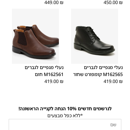
449.00
₪
450.00
₪
45
44
43
42
41
40
39
43
45
44
42
41
40
39
46
46
נעלי מגפיים לגברים
נעלי מגפיים לגברים
M162565 קומפורט שחור
M162561 חום
419.00
₪
419.00
₪
לנרשמים חדשים 10% הנחה לקנייה הראשונה!
*ללא כפל מבצעים