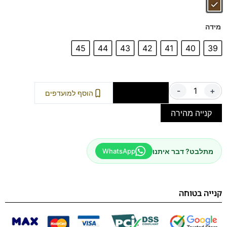
פרנקו בן
!
מידה
45
44
43
42
41
40
39
-
+
הוספה לסל
הוסף למועדפים
קנייה מהירה
מתלבט? דבר איתנו
WhatsApp
קנייה בטוחה