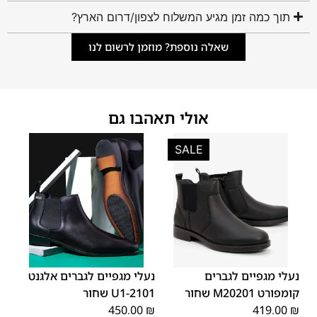
תוך כמה זמן מגיע המשלוח לצפון/דרום הארץ?
שאלה נוספת? מוזמן לרשום לנו
אולי תאהבו גם
SALE
45
44
43
42
41
40
39
45
44
43
42
41
40
39
46
46
נעלי מגפיים לגברים
נעלי מגפיים לגברים אלגנט
קומפורט M20201 שחור
2101-U1 שחור
450.00
₪
419.00
₪