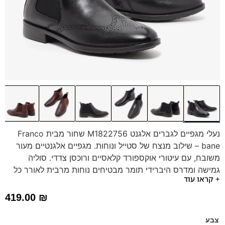
נעלי מגפיים לגברים אלגנט M1822756 שחור מבית Franco
bane – שילוב מנצח של סטייל ונוחות. מגפיים אלגנטיים מעור
משובח, עם עיטורי אוקספורד קלאסיים ורוכסן צדדי. סוליה
גמישה ומדרס היברידי תומך מבטיחים נוחות מרבית לאורך כל
+ קראו עוד
היום. הנעליים מושלמות לעבודה, לפגישות או לבילוי לילי. בחרו
בסטייל איטלקי ותיהנו מנעליים איכותיות שישדרגו כל הופעה.
419.00
₪
צבע