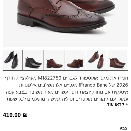
הכירו את מגפי אוקספורד לגברים M1822759 מקולקציית חורף
2026 של Franco Bane! מגפיים אלו משלבים אלגנטיות
איטלקית עם נוחות יוצאת דופן. עשויים מעור משובח בצבע קפה
עמוק, עם גימורים מוקפדים וסוליה גמישה. מושלמים לכל שעות
+ קראו עוד
היום, מעניקים סטייל וביטחון בכל צעד. זמינים עכשיו באתר
בצבעים שחור, קפה וטבק !
419.00
₪
צבע