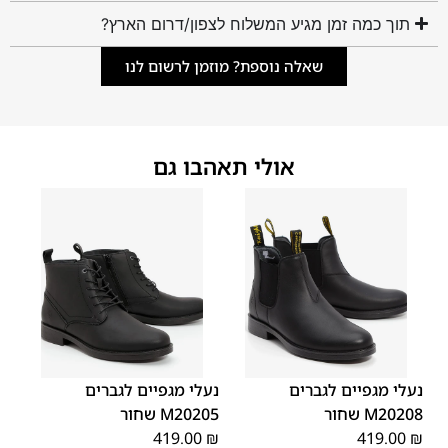
תוך כמה זמן מגיע המשלוח לצפון/דרום הארץ?
שאלה נוספת? מוזמן לרשום לנו
אולי תאהבו גם
45
44
43
42
41
40
39
45
44
43
42
41
40
39
46
46
נעלי מגפיים לגברים
נעלי מגפיים לגברים
M20208 שחור
M20205 שחור
419.00
₪
419.00
₪